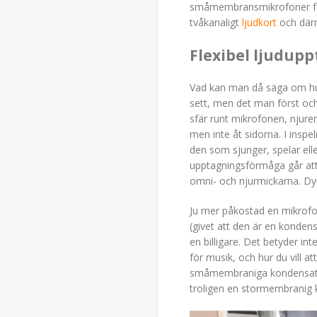
småmembransmikrofoner för 
tvåkanaligt
ljudkort
och därm
Flexibel ljudupp
Vad kan man då säga om hur 
sett, men det man först och
sfär runt mikrofonen, njuren
men inte åt sidorna. I insp
den som sjunger, spelar elle
upptagningsförmåga går att 
omni- och njurmickarna. Dyn
Ju mer påkostad en mikrofon
(givet att den är en kondens
en billigare. Det betyder int
för musik, och hur du vill a
småmembraniga kondensator-
troligen en stormembranig