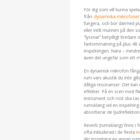
För dig som vill kunna spel
från:
dynamiska mikrofoner
fungera, och bör därmed pla
eller intill munnen på den 
“lyssnar” betydligt bredare 
fantommatning på plus 48 vo
inspelningen. Nära – mindre 
även det ungefär som ett mä
En dynamisk mikrofon fånga
rum vars akustik du inte gil
dåliga resonanser. Det kan 
effekter. På en scen med fl
instrument och röst ska tas
rumsklang vid en inspelnin
absorberar de ljudreflektion
Reverb (rumsklang) finns i
ofta inkluderad i de flesta
i
din inspelning en annan rum