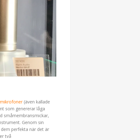
ikrofoner
(även kallade
nt som genererar låga
 med småmembransmickar,
 instrument. Genom sin
ör dem perfekta när det är
er två