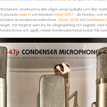
rförstärkare, virveltrumma eller någon annan ljudkälla som låter stark
ch prisvärda
Audix i5
och klassikern
Shure SM57
– att föredra, i och 
jud bättre än kondensatormikrofoner.
Shures SM7B
och
Sennheisers
nhanget, och fungerar även bra för sånginspelning och slagverk, med m
hundra kronor och uppåt, medan kondensatormickar kostar från tuse