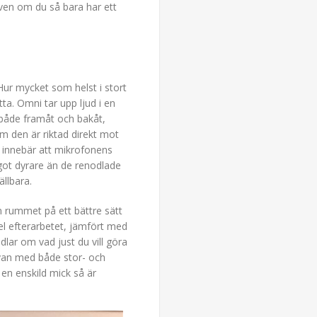
en om du så bara har ett
Hur mycket som helst i stort
ta. Omni tar upp ljud i en
d både framåt och bakåt,
m den är riktad direkt mot
et innebär att mikrofonens
got dyrare än de renodlade
llbara.
n rummet på ett bättre sätt
pel efterarbetet, jämfört med
ndlar om vad just du vill göra
 ovan med både stor- och
n enskild mick så är