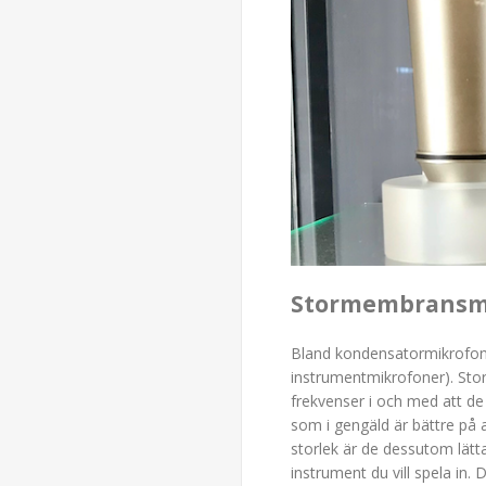
Stormembransmi
Bland kondensatormikrofon
instrumentmikrofoner). St
frekvenser i och med att d
som i gengäld är bättre på a
storlek är de dessutom lätta 
instrument du vill spela in