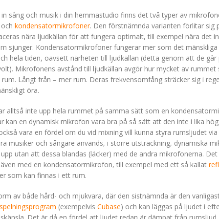
a in sång och musik i din hemmastudio finns det två typer av mikrofon
och
kondensatormikrofoner
. Den förstnämnda varianten förlitar sig 
ceras nära ljudkällan för att fungera optimalt, till exempel nära det 
som sjunger. Kondensatormikrofoner fungerar mer som det mänskliga ö
och hela tiden, oavsett närheten till ljudkällan (detta genom att de går
lt). Mikrofonens avstånd till ljudkällan avgör hur mycket av rummet 
rum. Långt från – mer rum. Deras frekvensomfång sträcker sig i regel 
nskligt öra.
r alltså inte upp hela rummet på samma sätt som en kondensatormik
lar kan en dynamisk mikrofon vara bra på så sätt att den inte i lika h
också vara en fördel om du vid mixning vill kunna styra rumsljudet via
era musiker och sångare används, i större utsträckning, dynamiska mik
 upp utan att dessa blandas (läcker) med de andra mikrofonerna. Det
g även med en kondensatormikrofon, till exempel med ett så kallat
ref
er som kan finnas i ett rum.
 form av både hård- och mjukvara, där den sistnämnda är den vanlig
nspelningsprogram
(exempelvis
Cubase
) och kan läggas på ljudet i eft
skänsla. Det är då en fördel att ljudet redan är dämpat från rumsljud.