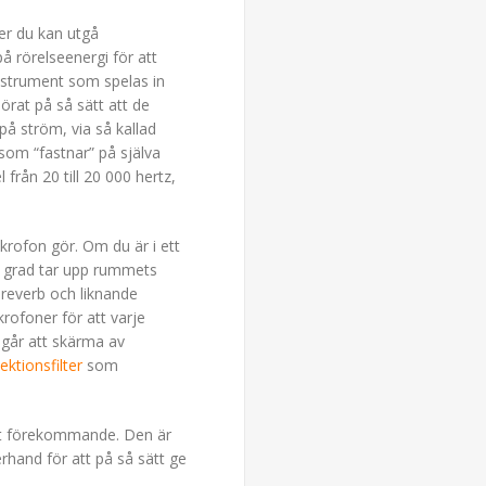
er du kan utgå
på rörelseenergi för att
instrument som spelas in
rat på så sätt att de
 på ström, via så kallad
som “fastnar” på själva
från 20 till 20 000 hertz,
rofon gör. Om du är i ett
ög grad tar upp rummets
 reverb och liknande
rofoner för att varje
 går att skärma av
lektionsfilter
som
ast förekommande. Den är
erhand för att på så sätt ge