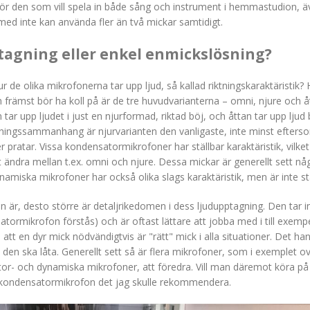
den som vill spela in både sång och instrument i hemmastudion, äv
ed inte kan använda fler än två mickar samtidigt.
tagning eller enkel enmickslösning?
de olika mikrofonerna tar upp ljud, så kallad riktningskaraktäristik? 
 främst bör ha koll på är de tre huvudvarianterna – omni, njure och åt
 tar upp ljudet i just en njurformad, riktad böj, och åttan tar upp lju
elningssammanhang är njurvarianten den vanligaste, inte minst efterso
r pratar. Vissa kondensatormikrofoner har ställbar karaktäristik, vilk
ändra mellan t.ex. omni och njure. Dessa mickar är generellt sett nå
amiska mikrofoner har också olika slags karaktäristik, men är inte stä
 är, desto större är detaljrikedomen i dess ljudupptagning. Den tar i
atormikrofon förstås) och är oftast lättare att jobba med i till exem
e att en dyr mick nödvändigtvis är "rätt" mick i alla situationer. Det ha
tt den ska låta. Generellt sett så är flera mikrofoner, som i exemplet
 och dynamiska mikrofoner, att föredra. Vill man däremot köra på e
 kondensatormikrofon det jag skulle rekommendera.