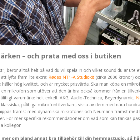
ärken – och prata med oss i butiken
, beror alltså helt på vad du vill spela in och vilket sound du är ute e
tt lyfta fram lite extra:
Rødes NT1-A Studiokit
(cirka 2000 kronor) o
 håller hög kvalitet, och är mycket prisvärda. Ska man köpa en mikrof
a i en mikrofon som utöver att den är bra också kommer från en tillve
 pålitligt varumärke helt enkelt. AKG, Audio-Technica, Beyerdynamic,
N
klassiska, pålitliga mikrofontillverkare, vissa av dem med nära hundra 
förknippas främst med dynamiska mikrofoner och Neumann främst med
ter. För mer specifika rekommendationer om vad som kan tänkas passa 
a kollegor.
mer om bland annat bra tillbehör till din hemmastudio, så håll