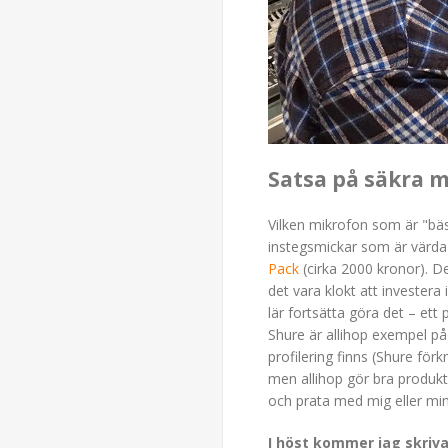
Satsa på säkra m
Vilken mikrofon som är "bäst"
instegsmickar som är värda a
Pack
(cirka 2000 kronor). De
det vara klokt att invester
lär fortsätta göra det – ett
Shure är allihop exempel på 
profilering finns (Shure 
men allihop gör bra produk
och prata med mig eller min
I höst kommer jag skriva 