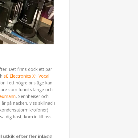
fter. Det finns dock ett par
ch
sE Electronics X1 Vocal
on i ett högre prisläge kan
rkare som funnits länge och
eumann
, Sennheiser och
år på nacken. Viss skillnad i
 kondensatormikrofoner)
dig bäst, kom in till oss
 utkik efter fler inlägg