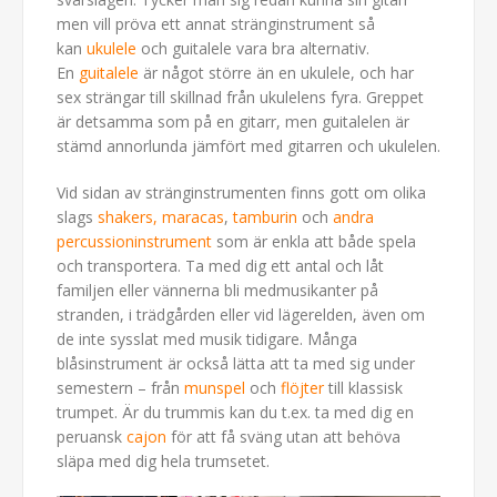
men vill pröva ett annat stränginstrument så
kan
ukulele
och guitalele vara bra alternativ.
En
guitalele
är något större än en ukulele, och har
sex strängar till skillnad från ukulelens fyra. Greppet
är detsamma som på en gitarr, men guitalelen är
stämd annorlunda jämfört med gitarren och ukulelen.
Vid sidan av stränginstrumenten finns gott om olika
slags
shakers, maracas
,
tamburin
och
andra
percussioninstrument
som är enkla att både spela
och transportera. Ta med dig ett antal och låt
familjen eller vännerna bli medmusikanter på
stranden, i trädgården eller vid lägerelden, även om
de inte sysslat med musik tidigare. Många
blåsinstrument är också lätta att ta med sig under
semestern – från
munspel
och
flöjter
till klassisk
trumpet. Är du trummis kan du t.ex. ta med dig en
peruansk
cajon
för att få sväng utan att behöva
släpa med dig hela trumsetet.