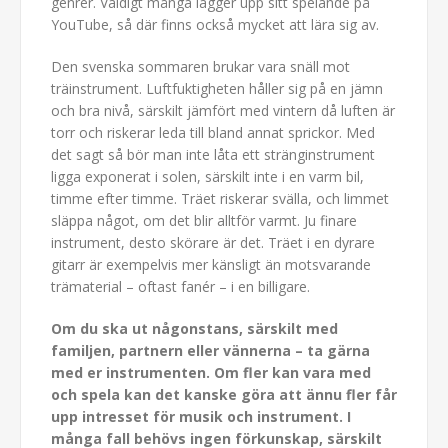
genrer. Väldigt många lägger upp sitt spelande på
YouTube, så där finns också mycket att lära sig av.
Den svenska sommaren brukar vara snäll mot
träinstrument. Luftfuktigheten håller sig på en jämn
och bra nivå, särskilt jämfört med vintern då luften är
torr och riskerar leda till bland annat sprickor. Med
det sagt så bör man inte låta ett stränginstrument
ligga exponerat i solen, särskilt inte i en varm bil,
timme efter timme. Träet riskerar svälla, och limmet
släppa något, om det blir alltför varmt. Ju finare
instrument, desto skörare är det. Träet i en dyrare
gitarr är exempelvis mer känsligt än motsvarande
trämaterial – oftast fanér – i en billigare.
Om du ska ut någonstans, särskilt med
familjen, partnern eller vännerna – ta gärna
med er instrumenten. Om fler kan vara med
och spela kan det kanske göra att ännu fler får
upp intresset för musik och instrument. I
många fall behövs ingen förkunskap, särskilt