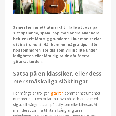
Semestern är ett utmärkt tillfälle att öva på
sitt spelande, spela ihop med andra eller bara
helt enkelt lära sig grunderna i hur man spelar
ett instrument. Här kommer några tips inför
högsommaren, för dig som vill lira lite under
ledigheten eller lära dig ta de där första
gitarrackorden.
Satsa på en klassiker, eller dess
mer småskaliga släktingar
För många är troligen
gitarren
sommarinstrumentet
nummer ett. Den är lätt att öva på, och att ta med
sig ut till hängmattan, på utflykten eller bilresan. Vill
man dessutom få till lite allsång är gitarren
svårslagen. Tycker man sig redan kunna sin gitarr