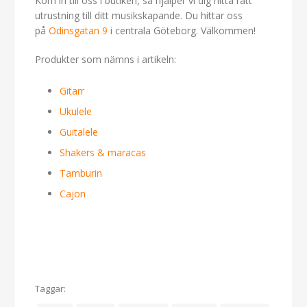
Kom in till oss i butiken, så hjälper vi dig hitta rätt
utrustning till ditt musikskapande. Du hittar oss
på
Odinsgatan 9
i centrala Göteborg. Välkommen!
Produkter som nämns i artikeln:
Gitarr
Ukulele
Guitalele
Shakers & maracas
Tamburin
Cajon
Taggar: