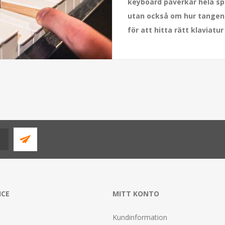
keyboard påverkar hela spe
utan också om hur tangente
för att hitta rätt klaviatu
ICE
MITT KONTO
Kundinformation