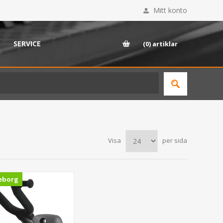
Mitt konto
SERVICE
(0)
artiklar
Visa
per sida
eborg