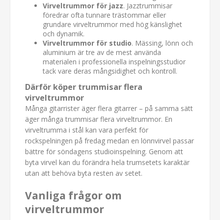
Virveltrummor för jazz
. Jazztrummisar
föredrar ofta tunnare trästommar eller
grundare virveltrummor med hög känslighet
och dynamik.
Virveltrummor för studio
. Mässing, lönn och
aluminium är tre av de mest använda
materialen i professionella inspelningsstudior
tack vare deras mångsidighet och kontroll.
Därför köper trummisar flera
virveltrummor
Många gitarrister äger flera gitarrer – på samma sätt
äger många trummisar flera virveltrummor. En
virveltrumma i stål kan vara perfekt för
rockspelningen på fredag medan en lönnvirvel passar
bättre för söndagens studioinspelning. Genom att
byta virvel kan du förändra hela trumsetets karaktär
utan att behöva byta resten av setet.
Vanliga frågor om
virveltrummor