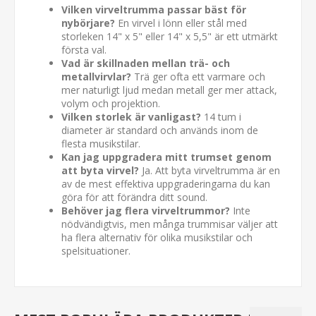
Vilken virveltrumma passar bäst för
nybörjare?
En virvel i lönn eller stål med
storleken 14" x 5" eller 14" x 5,5" är ett utmärkt
första val.
Vad är skillnaden mellan trä- och
metallvirvlar?
Trä ger ofta ett varmare och
mer naturligt ljud medan metall ger mer attack,
volym och projektion.
Vilken storlek är vanligast?
14 tum i
diameter är standard och används inom de
flesta musikstilar.
Kan jag uppgradera mitt trumset genom
att byta virvel?
Ja. Att byta virveltrumma är en
av de mest effektiva uppgraderingarna du kan
göra för att förändra ditt sound.
Behöver jag flera virveltrummor?
Inte
nödvändigtvis, men många trummisar väljer att
ha flera alternativ för olika musikstilar och
spelsituationer.