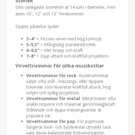
Storlek
Den vanligaste storleken är 14 tum i diameter, men
även 10", 12" och 13" förekommer.
Djupet påverkar ljudet:
3–4"
= Piccolo-virvel med hög tonhöjd.
5–5,5"
= Mångsidig standardstorlek.
6–6,5"
= Mer kropp och kraft.
7–8"
= Djup attack och kraftfull projektion.
Virveltrummor för olika musikstilar
Virveltrummor för rock
. Rocktrummisar
väljer ofta stål-, mässings- eller djupare
trävirvlar som levererar kraftfull attack, hög
volym och tydlig projektion.
Virveltrummor för metal
. Metal kräver ofta
snabb respons och maximal genomslagskraft.
Stålvirvlar och djupa mässingsvirvlar är
populära val.
Virveltrummor för pop
. För popmusik
fungerar lönn- och björkvirvlar utmärkt tack
vare deras balanserade frekvensregister.