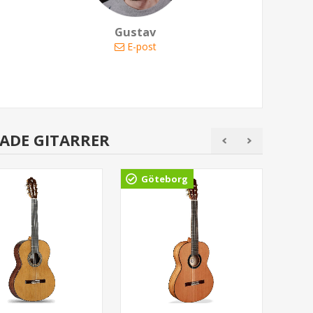
Gustav
E-post
ADE GITARRER
Göteborg
Gö