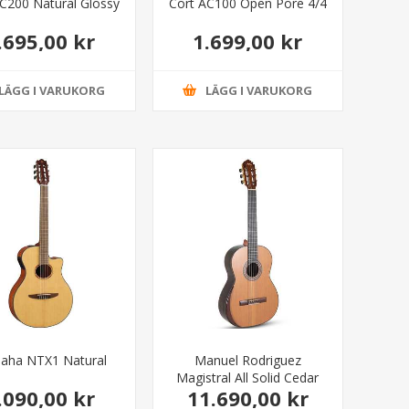
C200 Natural Glossy
Cort AC100 Open Pore 4/4
.695,00 kr
1.699,00 kr
LÄGG I VARUKORG
LÄGG I VARUKORG
aha NTX1 Natural
Manuel Rodriguez
Magistral All Solid Cedar
.090,00 kr
11.690,00 kr
Palisander