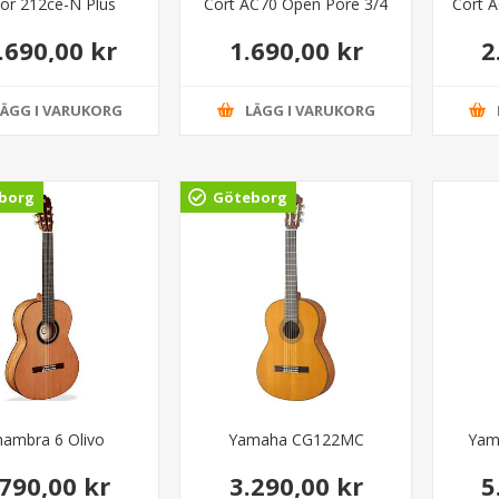
lor 212ce-N Plus
Cort AC70 Open Pore 3/4
Cort A
.690,00 kr
1.690,00 kr
2
LÄGG I VARUKORG
LÄGG I VARUKORG
borg
Göteborg
hambra 6 Olivo
Yamaha CG122MC
Yam
.790,00 kr
3.290,00 kr
5