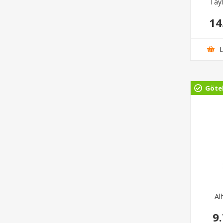
Tay
14
Göte
Al
9