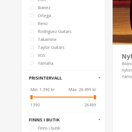
Ibanez
Ortega
Reno
Rodriguez Guitars
Takamine
Taylor Guitars
Ny
VGS
Yamaha
Iblan
nylon
Yam
PRISINTERVALL
Min:
1.390 kr
Max:
26.499 kr
1390
26499
FINNS I BUTIK
Finns i butik