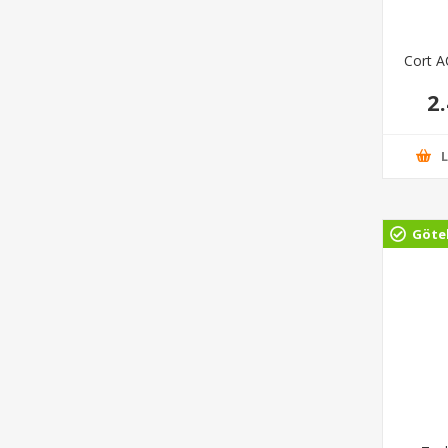
Cort 
2
Göte