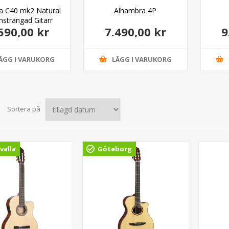
 C40 mk2 Natural
Alhambra 4P
nsträngad Gitarr
590,00 kr
7.490,00 kr
9
ÄGG I VARUKORG
LÄGG I VARUKORG
Sortera på
valla
Göteborg