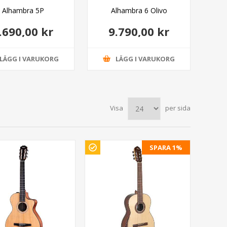
Alhambra 5P
Alhambra 6 Olivo
Ya
Aku
.690,00 kr
9.790,00 kr
LÄGG I VARUKORG
LÄGG I VARUKORG
Visa
per sida
SPARA 1%