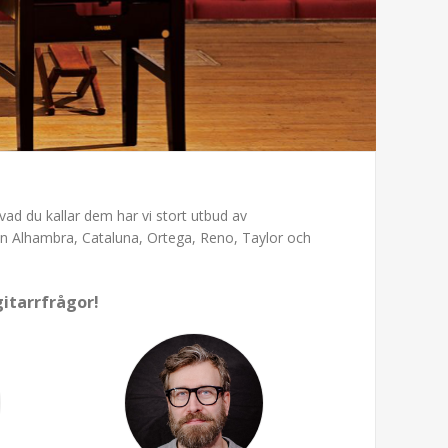
 vad du kallar dem har vi stort utbud av
ån
Alhambra
,
Cataluna
,
Ortega
,
Reno
,
Taylor
och
gitarrfrågor!