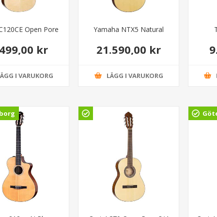
AC120CE Open Pore
Yamaha NTX5 Natural
.499,00 kr
21.590,00 kr
9
LÄGG I VARUKORG
LÄGG I VARUKORG
borg
Göt