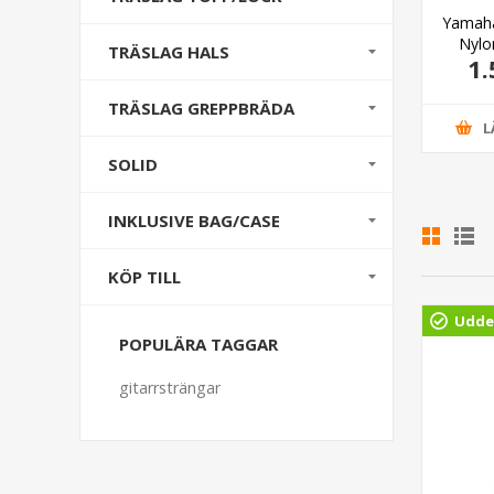
ha CS40 mk2
Alhambra 3C Ceder
Yamaha
ural Akustisk
Nylo
TRÄSLAG HALS
90,00 kr
5.965,00 kr
1.
trängad Gitarr
TRÄSLAG GREPPBRÄDA
GG I VARUKORG
LÄGG I VARUKORG
L
SOLID
INKLUSIVE BAG/CASE
KÖP TILL
Udde
POPULÄRA TAGGAR
gitarrsträngar