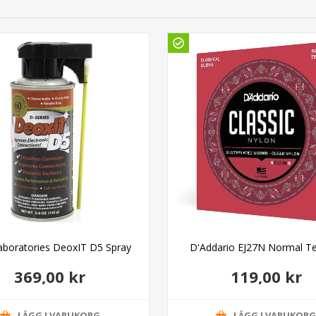
aboratories DeoxIT D5 Spray
D'Addario EJ27N Normal T
369,00 kr
119,00 kr
LÄGG I VARUKORG
LÄGG I VARUKOR