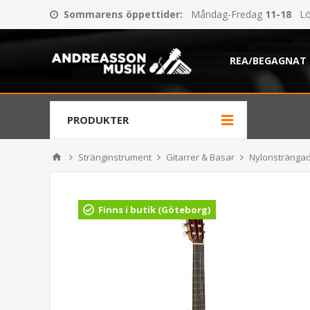
Sommarens öppettider
:
Måndag-Fredag
11-18
Lö
REA/BEGAGNAT
PRODUKTER
Stränginstrument
Gitarrer & Basar
Nylonsträngad
Finns i butik (Göteborg)