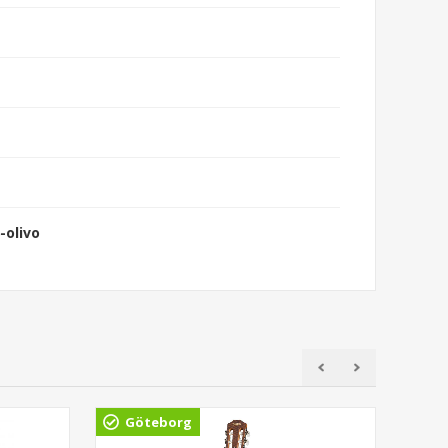
-olivo
Göteborg
Gö