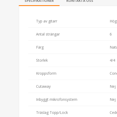
SPECIFIKATIONER
KONTAKTA OSS
Typ av gitarr
Höge
Antal strängar
6
Färg
Nat
Storlek
4/4
Kroppsform
Conc
Cutaway
Nej
Inbyggt mikrofonsystem
Nej
Träslag Topp/Lock
Ced