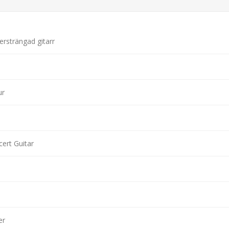
rsträngad gitarr
ur
ert Guitar
er