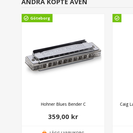
ANDRA KÖPTE ÄVEN
Göteborg
ss
Hohner Blues Bender C
Caig L
359,00 kr
LÄGG I VARUKORG