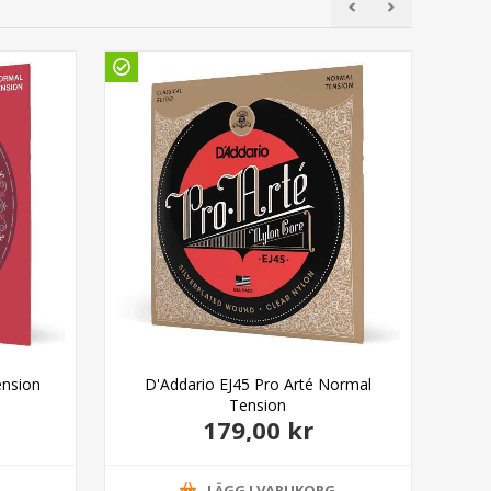
Ud
ension
D'Addario EJ45 Pro Arté Normal
Mon
Tension
179,00 kr
G
LÄGG I VARUKORG