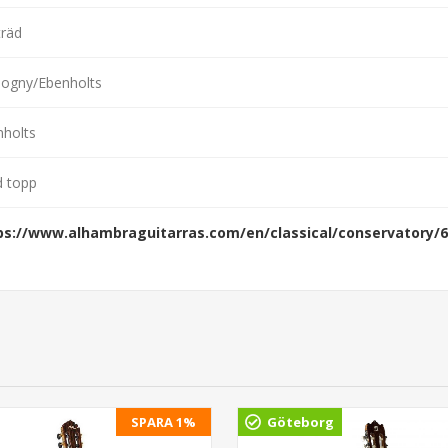
träd
ogny/Ebenholts
nholts
d topp
ps://www.alhambraguitarras.com/en/classical/conservatory/6
SPARA 1%
Göteborg