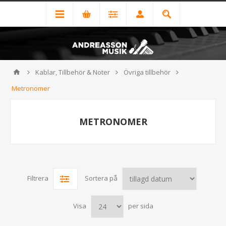
Kablar, Tillbehör & Noter
Övriga tillbehör
Metronomer
METRONOMER
Filtrera
Sortera på
Visa
per sida