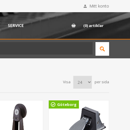
Mitt konto
SERVICE
(0)
artiklar
Visa
per sida
Göteborg