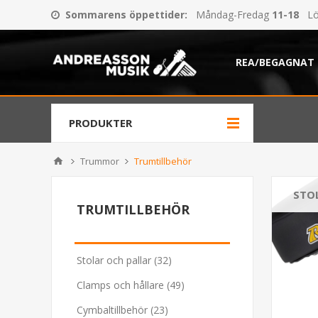
Sommarens öppettider
:
Måndag-Fredag
11-18
Lö
REA/BEGAGNAT
PRODUKTER
Trummor
Trumtillbehör
STO
TRUMTILLBEHÖR
Stolar och pallar (32)
Clamps och hållare (49)
Cymbaltillbehör (23)