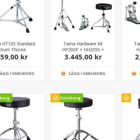
 HT10S Standard
Tama Hardware Kit
Ta
Drum Throne
HP200P + HH205S +
H
59,00 kr
3.445,00 kr
2
HT230
LÄGG I VARUKORG
LÄGG I VARUKORG
borg
Göteborg