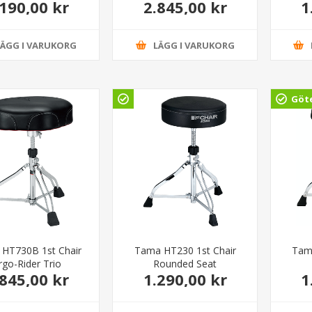
.190,00 kr
2.845,00 kr
1
"Cloth Top"
LÄGG I VARUKORG
LÄGG I VARUKORG
Göt
HT730B 1st Chair
Tama HT230 1st Chair
Tam
rgo-Rider Trio
Rounded Seat
.845,00 kr
1.290,00 kr
1