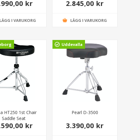
.990,00 kr
2.845,00 kr
Top"
LÄGG I VARUKORG
LÄGG I VARUKORG
eborg
Uddevalla
a HT250 1st Chair
Pearl D-3500
Saddle Seat
.590,00 kr
3.390,00 kr