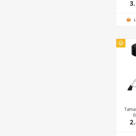
3
Tama 
E
2