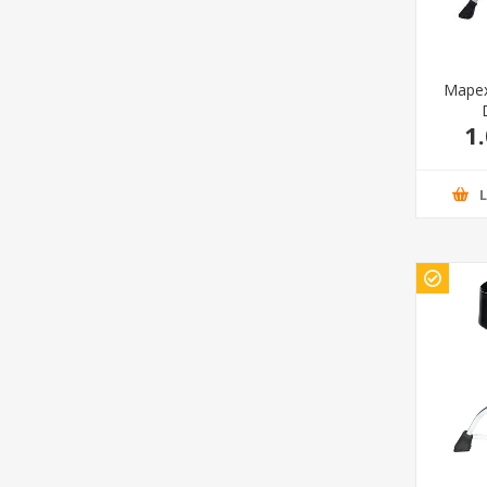
Mapex
1