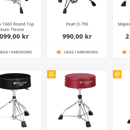
 T660 Round Top
Pearl D-790
Mapex
Drum Throne
.099,00 kr
990,00 kr
2
LÄGG I VARUKORG
LÄGG I VARUKORG