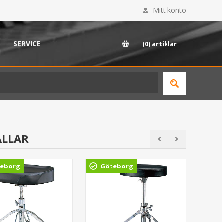
Mitt konto
SERVICE
(0)
artiklar
ALLAR
eborg
Göteborg
Gö