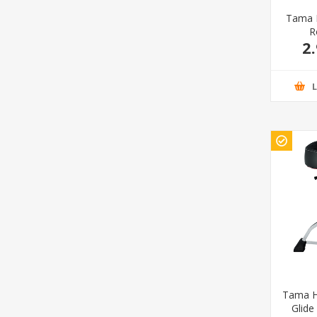
Tama 
R
2
HYDRA
Tama H
Glide