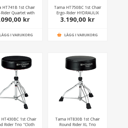
 HT741B 1st Chair
Tama HT750BC 1st Chair
-Rider Quartet with
Ergo-Rider HYDRAULIX
.090,00 kr
3.190,00 kr
Backrest
"Cloth Top"
LÄGG I VARUKORG
LÄGG I VARUKORG
HT430BC 1st Chair
Tama HT830B 1st Chair
d Rider Trio "Cloth
Round Rider XL Trio