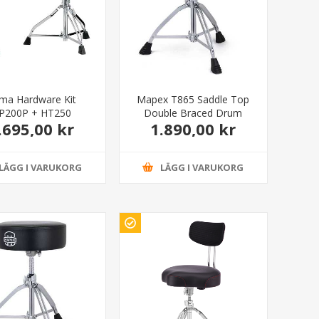
ma Hardware Kit
Mapex T865 Saddle Top
P200P + HT250
Double Braced Drum
.695,00 kr
1.890,00 kr
Throne
LÄGG I VARUKORG
LÄGG I VARUKORG