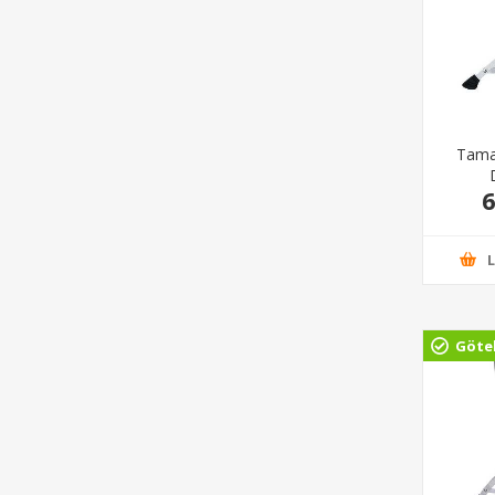
Tama
6
Göte