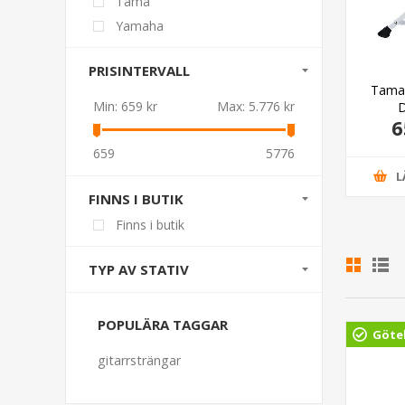
Tama
Yamaha
PRISINTERVALL
T530B 1st Chair
Pearl D-930
Tama
Min:
659 kr
Max:
5.776 kr
e Rider Trio
D
45,00 kr
1.590,00 kr
6
659
5776
GG I VARUKORG
LÄGG I VARUKORG
L
FINNS I BUTIK
Finns i butik
TYP AV STATIV
POPULÄRA TAGGAR
Göte
gitarrsträngar