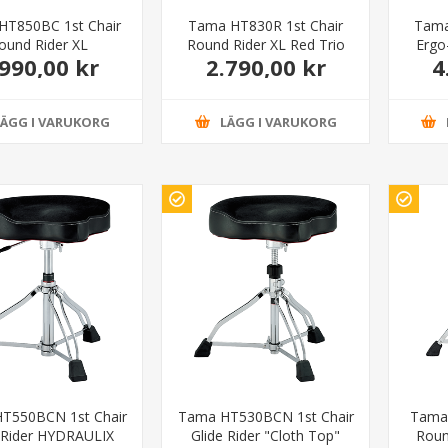
HT850BC 1st Chair
Tama HT830R 1st Chair
Tama
ound Rider XL
Round Rider XL Red Trio
Ergo
.990,00 kr
2.790,00 kr
4
ULIX "Cloth Top"
LÄGG I VARUKORG
LÄGG I VARUKORG
T550BCN 1st Chair
Tama HT530BCN 1st Chair
Tama 
 Rider HYDRAULIX
Glide Rider "Cloth Top"
Roun