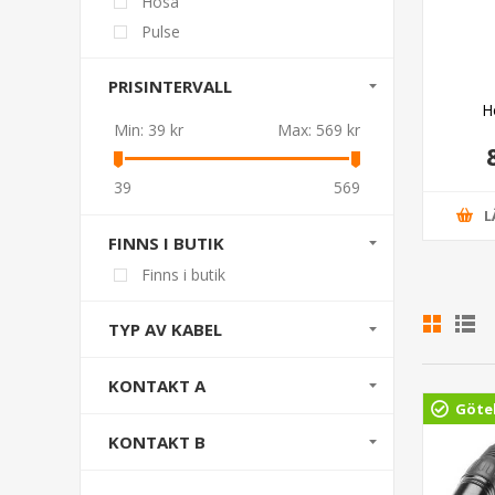
Hosa
Pulse
PRISINTERVALL
sa GPP-419
Hosa GMD-108
H
Min:
39 kr
Max:
569 kr
5,00 kr
109,00 kr
39
569
GG I VARUKORG
LÄGG I VARUKORG
L
FINNS I BUTIK
Finns i butik
TYP AV KABEL
KONTAKT A
Göte
KONTAKT B