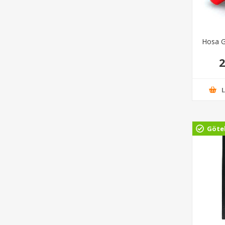
Hosa G
2
Göte