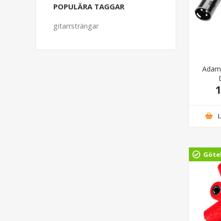
POPULÄRA TAGGAR
gitarrsträngar
Adam
1
Göte