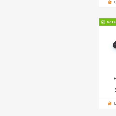
Göte
H