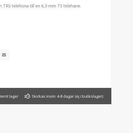
TRS telehona till en 6,3 mm TS telehane.
ternt lager
Skickas inom:
4-8 dagar (ej i butikslager)