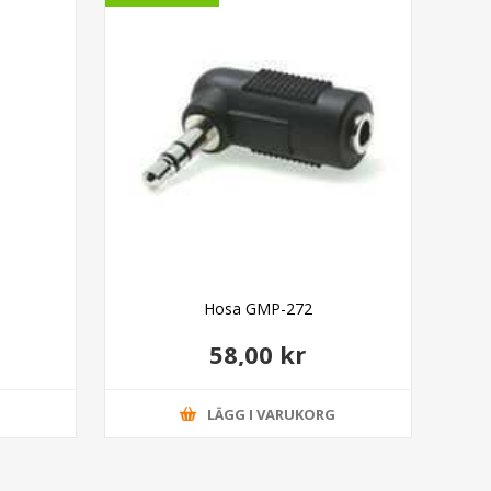
Hosa GMP-272
D
58,00 kr
G
LÄGG I VARUKORG