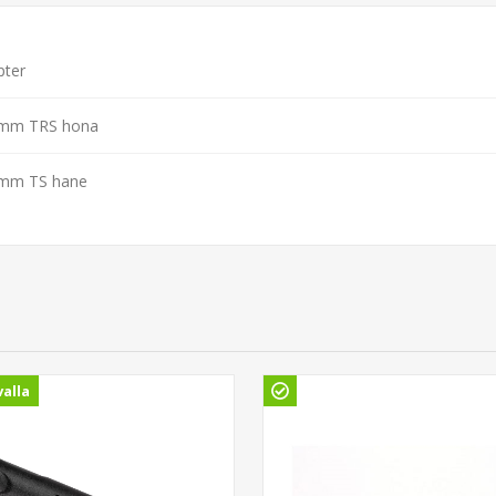
pter
 mm TRS hona
 mm TS hane
alla