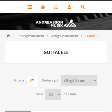
Stränginstrument
Övriga instrument
Guitalele
GUITALELE
Filtrera
Sortera på
Visa
per sida