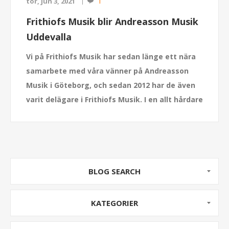
1
tor, jun 3, 2021
Frithiofs Musik blir Andreasson Musik
Uddevalla
Vi på Frithiofs Musik har sedan länge ett nära
samarbete med våra vänner på Andreasson
Musik i Göteborg, och sedan 2012 har de även
varit delägare i Frithiofs Musik. I en allt hårdare
konkurrens i vår bransch har vi insett att ett
stärkt samarbete under samma namn ger
både oss och dig som kund stora fördelar.
Därför byter vi nu namn till Andreasson Musik.
BLOG SEARCH
KATEGORIER