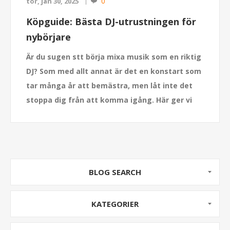
0
tor, jan 30, 2025
Köpguide: Bästa DJ-utrustningen för
nybörjare
Är du sugen stt börja mixa musik som en riktig
DJ? Som med allt annat är det en konstart som
tar många år att bemästra, men låt inte det
stoppa dig från att komma igång. Här ger vi
exempel på bra utrustning som gör att du får
en bra start på din DJ-karriär!
BLOG SEARCH
KATEGORIER