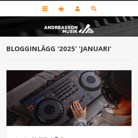
BLOGGINLÄGG '2025' 'JANUARI'