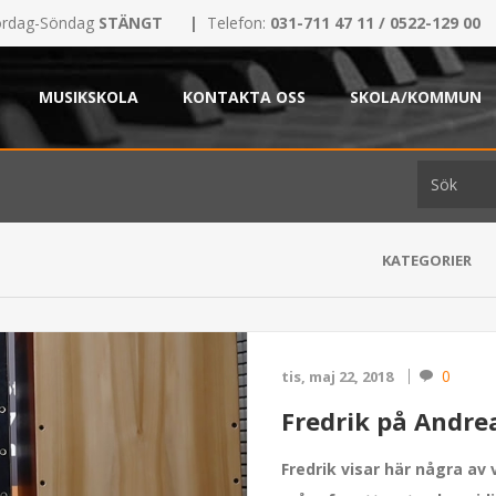
rdag-Söndag
STÄNGT
|
Telefon:
031-711 47 11 / 0522-129 00
MUSIKSKOLA
KONTAKTA OSS
SKOLA/KOMMUN
KATEGORIER
0
tis, maj 22, 2018
Fredrik på Andre
Fredrik visar här några av 