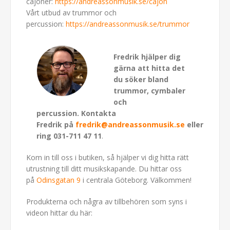
cajoner:
https://andreassonmusik.se/cajon
Vårt utbud av trummor och
percussion:
https://andreassonmusik.se/trummor
Fredrik hjälper dig
gärna att hitta det
du söker bland
trummor, cymbaler
och
percussion.
Kontakta
Fredrik på
fredrik@andreassonmusik.se
eller
ring 031-711 47 11
.
Kom in till oss i butiken, så hjälper vi dig hitta rätt
utrustning till ditt musikskapande. Du hittar oss
på
Odinsgatan 9
i centrala Göteborg. Välkommen!
Produkterna och några av tillbehören som syns i
videon hittar du här: