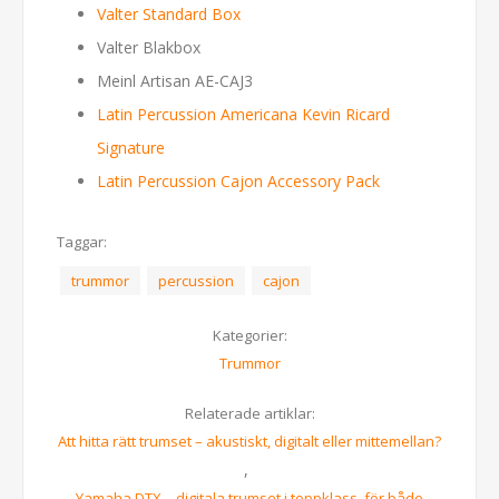
Valter Standard Box
Valter Blakbox
Meinl Artisan AE-CAJ3
Latin Percussion Americana Kevin Ricard
Signature
Latin Percussion Cajon Accessory Pack
Taggar:
trummor
percussion
cajon
Kategorier:
Trummor
Relaterade artiklar:
Att hitta rätt trumset – akustiskt, digitalt eller mittemellan?
,
Yamaha DTX – digitala trumset i toppklass, för både