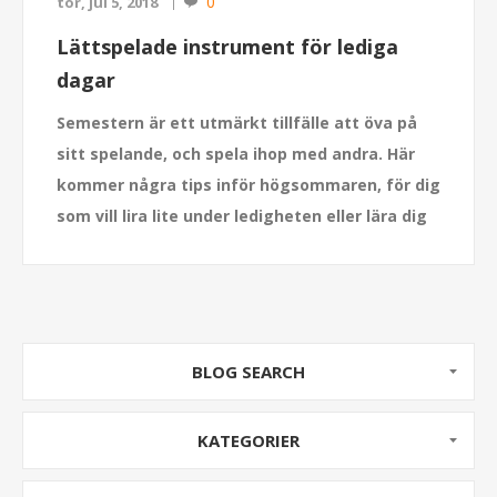
0
tor, jul 5, 2018
Lättspelade instrument för lediga
dagar
Semestern är ett utmärkt tillfälle att öva på
sitt spelande, och spela ihop med andra. Här
kommer några tips inför högsommaren, för dig
som vill lira lite under ledigheten eller lära dig
ta de där första gitarrackorden.
BLOG SEARCH
KATEGORIER