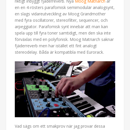
riktigt inbyggt fjäderreverb. Nya
Moog Matriarch
är
en en 4-rösters parafomisk semimodulär analogsynt,
en slags vidareutveckling av Moog Grandmother
med fyra oscillatorer, stereofilter, sequencer, och
arpeggiator. Parafomisk synt innebär att man kan
spela upp till fyra toner samtidigt, men den ska inte
förväxlas med en polyfonisk. Moog Matriarch saknar
fjäderreverb men har istället ett fint analogt
stereodelay. Båda är kompatibla med Eurorack.
Vad sägs om ett smakprov när jag provar dessa