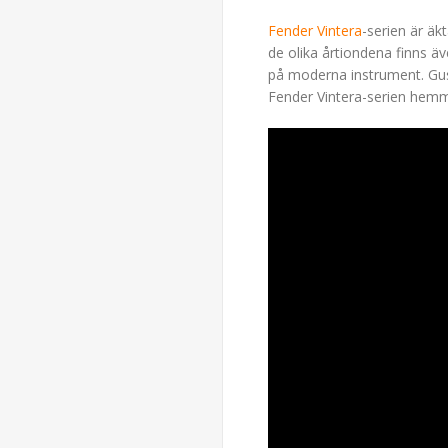
Fender Vintera
-serien är äk
de olika årtiondena finns ä
på moderna instrument. Gus
Fender Vintera-serien hem