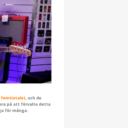
å
femtiotalet
, och de
 bra på att förvalta detta
iga för många.