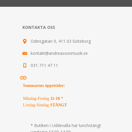
KONTAKTA OSS
Odinsgatan 9, 411 03 Göteborg
kontakt@andreassonmusik.se
031-711 47 11
Sommarens öppettider
:
Måndag-Fredag
11-18 *
Lördag-Söndag
STÄNGT
* Butiken i Uddevalla har lunchstängt
vardagar 13.00-14.00