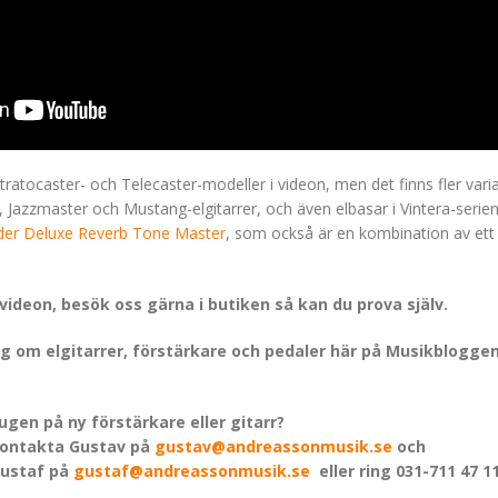
ratocaster- och Telecaster-modeller i videon, men det finns fler vari
r, Jazzmaster och Mustang-elgitarrer, och även elbasar i Vintera-serie
der Deluxe Reverb Tone Master
, som också är en kombination av ett 
 videon, besök oss gärna i butiken så kan du prova själv.
lägg om elgitarrer, förstärkare och pedaler här på Musikblogge
ugen på ny förstärkare eller gitarr?
ontakta Gustav på
gustav@andreassonmusik.se
och
ustaf på
gustaf@andreassonmusik.se
eller ring 031-711 47 11