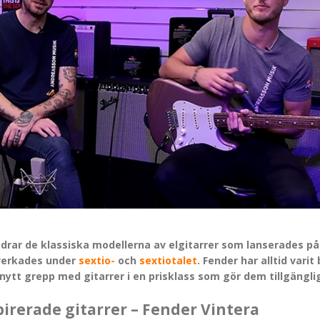
redrar de klassiska modellerna av elgitarrer som lanserades p
lverkades under
sextio-
och
sextiotalet
. Fender har alltid varit
t nytt grepp med gitarrer i en prisklass som gör dem tillgängl
irerade gitarrer – Fender Vintera