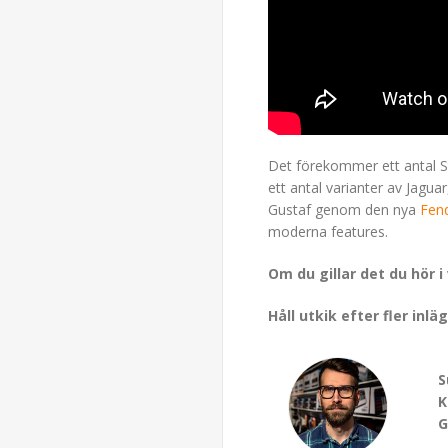
Det förekommer ett antal St
ett antal varianter av Jagua
Gustaf genom den nya
Fen
moderna features.
Om du gillar det du hör i
Håll utkik efter fler in
S
K
G