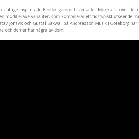
ta vintage-inspirerade Fender-gitarrer tillverkade i Mexiko. Utöver de 
ven modifierade varianter, som kombinerar ett tidstypiskt utseende 
tav Jonsvik och Gustaf Saxwall på Andreasson Musik i Göteborg har b
ma och demar här några av dem.