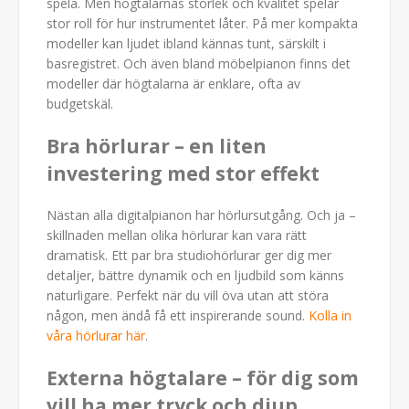
spela. Men högtalarnas storlek och kvalitet spelar
stor roll för hur instrumentet låter. På mer kompakta
modeller kan ljudet ibland kännas tunt, särskilt i
basregistret. Och även bland möbelpianon finns det
modeller där högtalarna är enklare, ofta av
budgetskäl.
Bra hörlurar – en liten
investering med stor effekt
Nästan alla digitalpianon har hörlursutgång. Och ja –
skillnaden mellan olika hörlurar kan vara rätt
dramatisk. Ett par bra studiohörlurar ger dig mer
detaljer, bättre dynamik och en ljudbild som känns
naturligare. Perfekt när du vill öva utan att störa
någon, men ändå få ett inspirerande sound.
Kolla in
våra hörlurar här
.
Externa högtalare – för dig som
vill ha mer tryck och djup