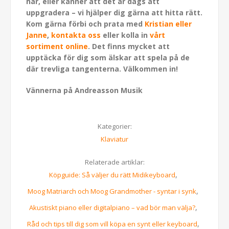
har, eller känner att det är dags att
uppgradera – vi hjälper dig gärna att hitta rätt.
Kom gärna förbi och prata med
Kristian eller
Janne
,
kontakta oss
eller kolla in
vårt
sortiment online
. Det finns mycket att
upptäcka för dig som älskar att spela på de
där trevliga tangenterna. Välkommen in!
Vännerna på Andreasson Musik
Kategorier:
Klaviatur
Relaterade artiklar:
,
Köpguide: Så väljer du rätt Midikeyboard
,
Moog Matriarch och Moog Grandmother - syntar i synk
,
Akustiskt piano eller digitalpiano – vad bör man välja?
,
Råd och tips till dig som vill köpa en synt eller keyboard