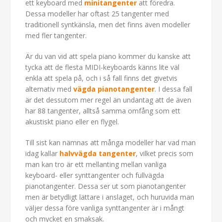
ett keyboard med
minitangenter
att föredra.
Dessa modeller har oftast 25 tangenter med
traditionell syntkänsla, men det finns även modeller
med fler tangenter.
Är du van vid att spela piano kommer du kanske att
tycka att de flesta MIDI-keyboards känns lite väl
enkla att spela på, och i så fall finns det givetvis
alternativ med
vägda pianotangenter
. I dessa fall
är det dessutom mer regel än undantag att de även
har 88 tangenter, alltså samma omfång som ett
akustiskt piano eller en flygel.
Till sist kan nämnas att många modeller har vad man
idag kallar
halvvägda tangenter
, vilket precis som
man kan tro är ett mellanting mellan vanliga
keyboard- eller synttangenter och fullvägda
pianotangenter. Dessa ser ut som pianotangenter
men är betydligt lättare i anslaget, och huruvida man
väljer dessa före vanliga synttangenter är i mångt
och mycket en smaksak.