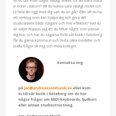
Är du ute efter något väldigt enkelt för att bara mata
in noter i datorn? Vill du kunna vara väldigt mobil och
ta hela din rigg med dig vart du än går? Eller vill du ha
ett verktyg som kan hjälpa dig och göra ditt
studioarbete både roligare och mer effektivt? Vad du
än väljer hoppas jag att du hittar något som passar
dig bra, och har du vägarna förbi vår butik i Göteborg
får du gärna komma in och testa olika modeller och
ställa frågor till mig och mina kollegor.
Kontakta mig
på
jan@andreassonmusik.se
eller kom
in till vår butik i Göteborg om du har
några frågor om MIDI-keyboards, ljudkort
eller annan studioutrustning.
Jan, Andreasson Musik