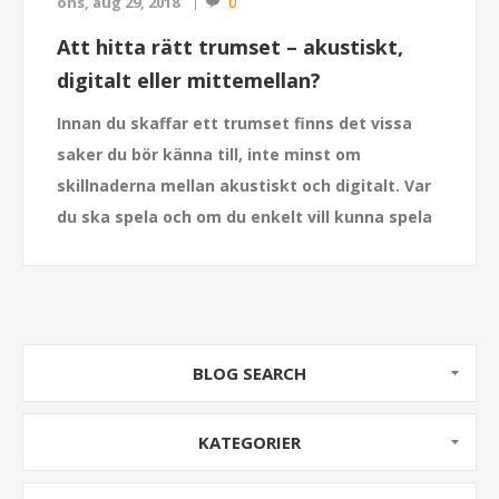
0
ons, aug 29, 2018
Att hitta rätt trumset – akustiskt,
digitalt eller mittemellan?
Innan du skaffar ett trumset finns det vissa
saker du bör känna till, inte minst om
skillnaderna mellan akustiskt och digitalt. Var
du ska spela och om du enkelt vill kunna spela
in din musik kan också påverka ditt val
.
BLOG SEARCH
KATEGORIER