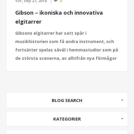
0
tor, sep 27, 2018
Gibson – ikoniska och innovativa
elgitarrer
Gibsons elgitarrer har satt spår i
musikhistorien som få andra instrument, och
fortsätter spelas såväl i hemmastudior som på
de största scenerna, av alltifrån nya förmågor
till legendariska artister.
BLOG SEARCH
KATEGORIER