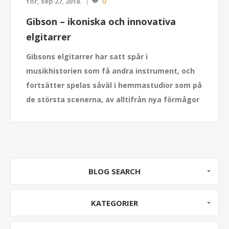
0
tor, sep 27, 2018
Gibson – ikoniska och innovativa
elgitarrer
Gibsons elgitarrer har satt spår i
musikhistorien som få andra instrument, och
fortsätter spelas såväl i hemmastudior som på
de största scenerna, av alltifrån nya förmågor
till legendariska artister.
BLOG SEARCH
KATEGORIER