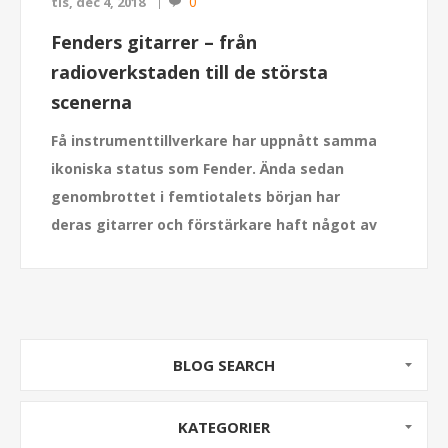
0
tis, dec 4, 2018
Fenders gitarrer – från
radioverkstaden till de största
scenerna
Få instrumenttillverkare har uppnått samma
ikoniska status som Fender. Ända sedan
genombrottet i femtiotalets början har
deras gitarrer och förstärkare haft något av
särställning i musikvärlden.
BLOG SEARCH
KATEGORIER