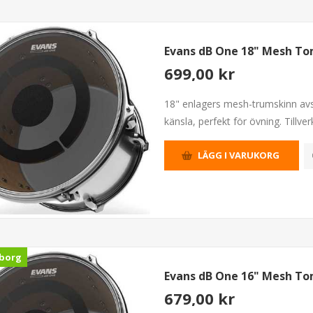
Evans dB One 18" Mesh T
699,00 kr
18" enlagers mesh-trumskinn avs
känsla, perfekt för övning. Tillver
LÄGG I VARUKORG
borg
Evans dB One 16" Mesh T
679,00 kr