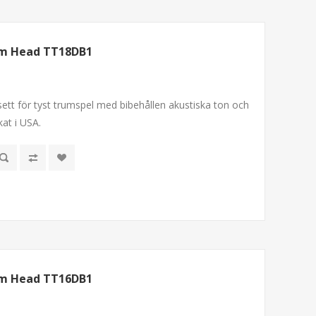
om Head TT18DB1
ett för tyst trumspel med bibehållen akustiska ton och
kat i USA.
om Head TT16DB1