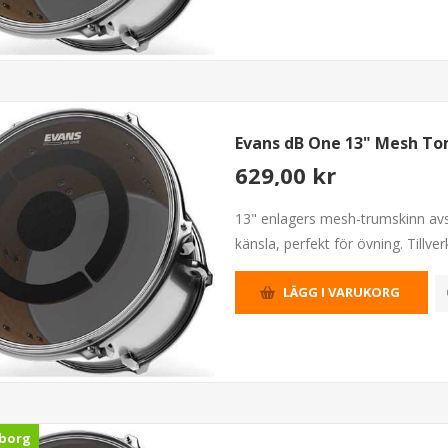
Evans dB One 13" Mesh T
629,00 kr
13" enlagers mesh-trumskinn avs
känsla, perfekt för övning. Tillver
LÄGG I VARUKORG
borg