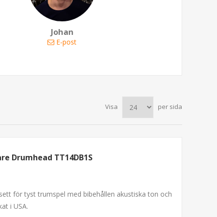
Johan
E-post
Visa
per sida
nare Drumhead TT14DB1S
sett för tyst trumspel med bibehållen akustiska ton och
kat i USA.