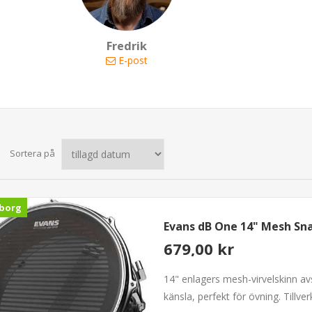
Fredrik
E-post
Sortera på
borg
Evans dB One 14" Mesh S
679,00 kr
14" enlagers mesh-virvelskinn av
känsla, perfekt för övning. Tillver