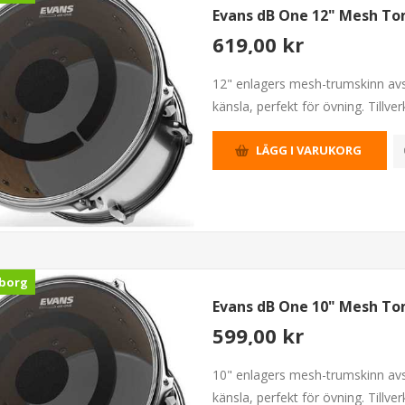
Evans dB One 12" Mesh T
619,00 kr
12" enlagers mesh-trumskinn avs
känsla, perfekt för övning. Tillver
LÄGG I VARUKORG
borg
Evans dB One 10" Mesh T
599,00 kr
10" enlagers mesh-trumskinn avs
känsla, perfekt för övning. Tillver