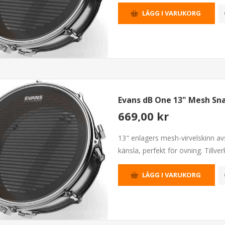
LÄGG I VARUKORG
Evans dB One 13" Mesh S
669,00 kr
13" enlagers mesh-virvelskinn av
känsla, perfekt för övning. Tillver
LÄGG I VARUKORG