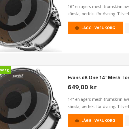
16" enlagers mesh-trumskinn avs
känsla, perfekt för övning. Tillver
LÄGG I VARUKORG
borg
Evans dB One 14" Mesh T
649,00 kr
14" enlagers mesh-trumskinn avs
känsla, perfekt för övning. Tillver
LÄGG I VARUKORG