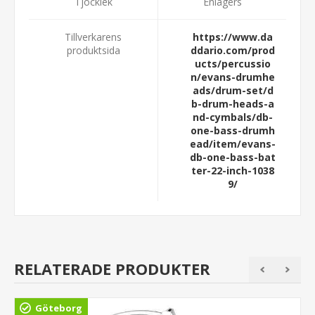
Tjocklek
Enlagers
Tillverkarens
https://www.da
produktsida
ddario.com/prod
ucts/percussio
n/evans-drumhe
ads/drum-set/d
b-drum-heads-a
nd-cymbals/db-
one-bass-drumh
ead/item/evans-
db-one-bass-bat
ter-22-inch-1038
9/
RELATERADE PRODUKTER
Göteborg