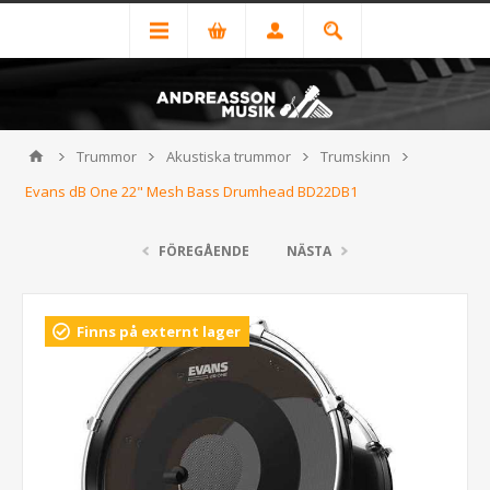
Trummor
Akustiska trummor
Trumskinn
Evans dB One 22" Mesh Bass Drumhead BD22DB1
FÖREGÅENDE
NÄSTA
Finns på externt lager