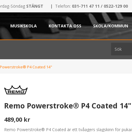
rdag-Söndag
STÄNGT
|
Telefon:
031-711 47 11 / 0522-129 00
MUSIKSKOLA
KONTAKTA OSS
SKOLA/KOMMUN
Powerstroke® P4 Coated 14"
Remo Powerstroke® P4 Coated 14"
489,00 kr
Remo Powerstroke® P4 Coated är ett tvåagers slagskinn för puka/v