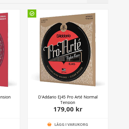
Ud
ension
D'Addario EJ45 Pro Arté Normal
Mon
Tension
179,00 kr
G
LÄGG I VARUKORG