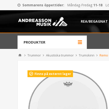
Sommarens öppettider
:
Måndag-Fredag
11-18
Lö
REA/BEGAGNAT
PRODUKTER
Trummor
Akustiska trummor
Trumskinn
Remo 
Finns på externt lager