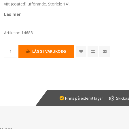
vitt (coated) utförande. Storlek: 14".
Läs mer
Artikelnr:
146881
Finns på externt lager
Skickas