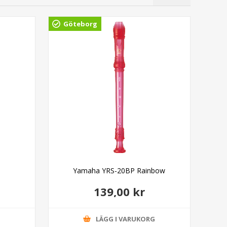
Göteborg
Gö
Yamaha YRS-20BP Rainbow
139,00 kr
G
LÄGG I VARUKORG