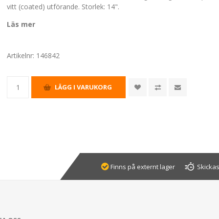
vitt (coated) utförande. Storlek: 14".
Läs mer
Artikelnr:
146842
Finns på externt lager
Skickas