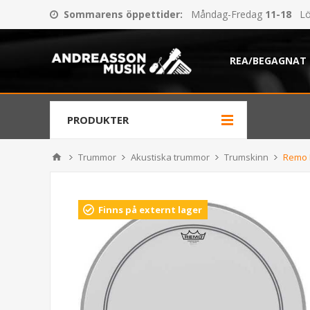
Sommarens öppettider
:
Måndag-Fredag
11-18
Lö
REA/BEGAGNAT
PRODUKTER
Trummor
Akustiska trummor
Trumskinn
Remo 
Finns på externt lager