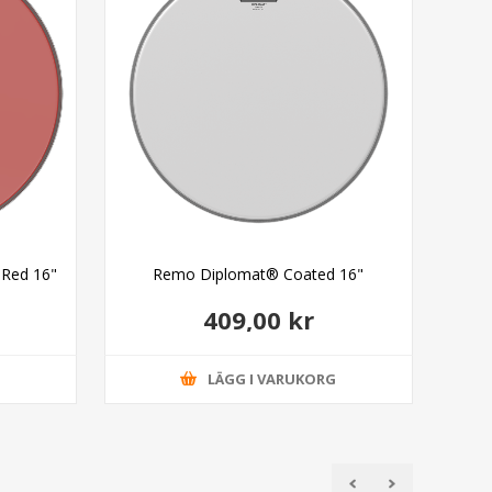
Red 16"
Remo Diplomat® Coated 16"
Rem
409,00 kr
G
LÄGG I VARUKORG