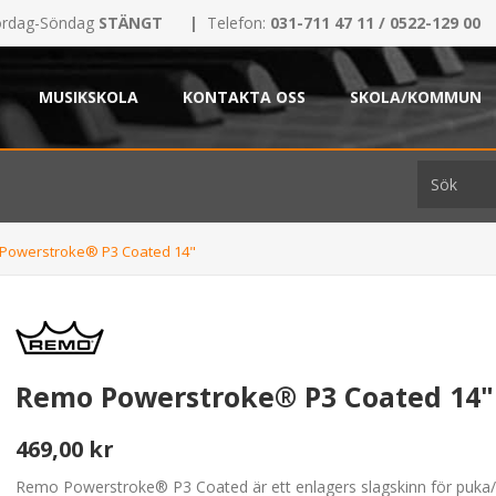
rdag-Söndag
STÄNGT
|
Telefon:
031-711 47 11 / 0522-129 00
MUSIKSKOLA
KONTAKTA OSS
SKOLA/KOMMUN
Powerstroke® P3 Coated 14"
Remo Powerstroke® P3 Coated 14"
469,00 kr
Remo Powerstroke® P3 Coated är ett enlagers slagskinn för puka/v