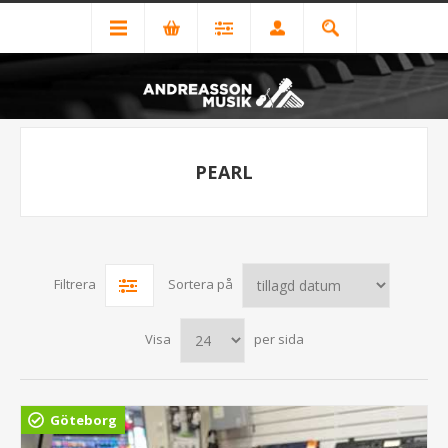
PEARL
Filtrera
Sortera på
Visa
per sida
Göteborg