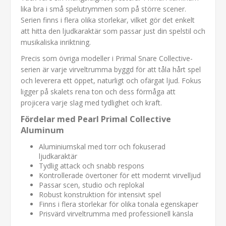
lika bra i små spelutrymmen som på större scener.
Serien finns i flera olika storlekar, vilket gör det enkelt
att hitta den ljudkaraktär som passar just din spelstil och
musikaliska inriktning.
Precis som övriga modeller i Primal Snare Collective-
serien är varje virveltrumma byggd för att tåla hårt spel
och leverera ett öppet, naturligt och ofärgat ljud. Fokus
ligger på skalets rena ton och dess förmåga att
projicera varje slag med tydlighet och kraft.
Fördelar med Pearl Primal Collective
Aluminum
Aluminiumskal med torr och fokuserad
ljudkaraktär
Tydlig attack och snabb respons
Kontrollerade övertoner för ett modernt virvelljud
Passar scen, studio och replokal
Robust konstruktion för intensivt spel
Finns i flera storlekar för olika tonala egenskaper
Prisvärd virveltrumma med professionell känsla