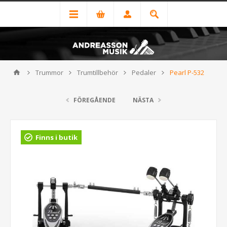
Trummor
Trumtillbehör
Pedaler
Pearl P-532
FÖREGÅENDE
NÄSTA
Finns i butik