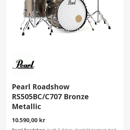
Pearl Roadshow
RS505BC/C707 Bronze
Metallic
10.590,00 kr
Pearl Roadshow
är ett 5-delars akustiskt trumset med