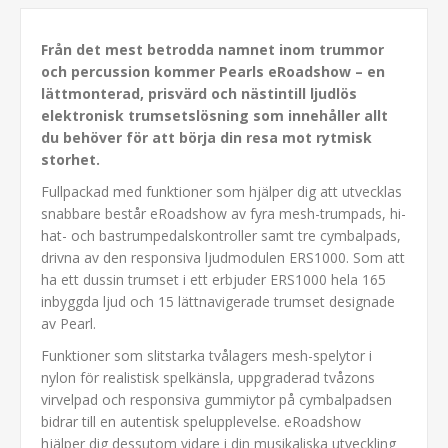
Från det mest betrodda namnet inom trummor
och percussion kommer Pearls eRoadshow – en
lättmonterad, prisvärd och nästintill ljudlös
elektronisk trumsetslösning som innehåller allt
du behöver för att börja din resa mot rytmisk
storhet.
Fullpackad med funktioner som hjälper dig att utvecklas
snabbare består eRoadshow av fyra mesh-trumpads, hi-
hat- och bastrumpedalskontroller samt tre cymbalpads,
drivna av den responsiva ljudmodulen ERS1000. Som att
ha ett dussin trumset i ett erbjuder ERS1000 hela 165
inbyggda ljud och 15 lättnavigerade trumset designade
av Pearl.
Funktioner som slitstarka tvålagers mesh-spelytor i
nylon för realistisk spelkänsla, uppgraderad tvåzons
virvelpad och responsiva gummiytor på cymbalpadsen
bidrar till en autentisk spelupplevelse. eRoadshow
hjälper dig dessutom vidare i din musikaliska utveckling