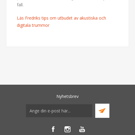
fall.
Läs Fredriks tips om utbudet av akustiska och
digitala trummor
Nyhetsbrev