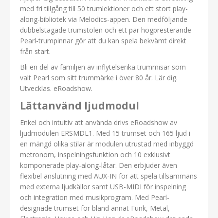
med fri tillgång till 50 trumlektioner och ett stort play-
along-bibliotek via Melodics-appen. Den medföljande
dubbelstagade trumstolen och ett par högpresterande
Pearl-trumpinnar gör att du kan spela bekvämt direkt
från start.
Bli en del av familjen av inflytelserika trummisar som
valt Pearl som sitt trummärke i över 80 år. Lär dig.
Utvecklas. eRoadshow.
Lättanvänd ljudmodul
Enkel och intuitiv att använda drivs eRoadshow av
ljudmodulen ERSMDL1. Med 15 trumset och 165 ljud i
en mängd olika stilar är modulen utrustad med inbyggd
metronom, inspelningsfunktion och 10 exklusivt
komponerade play-along-låtar. Den erbjuder även
flexibel anslutning med AUX-IN för att spela tillsammans
med externa ljudkällor samt USB-MIDI för inspelning
och integration med musikprogram. Med Pearl-
designade trumset för bland annat Funk, Metal,