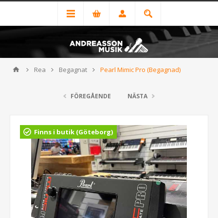
Rea
Begagnat
Pearl Mimic Pro (Begagnad)
FÖREGÅENDE
NÄSTA
Finns i butik (Göteborg)