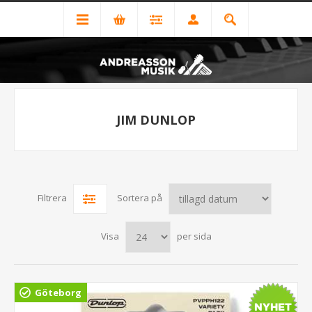
JIM DUNLOP
Filtrera
Sortera på
Visa
per sida
Göteborg