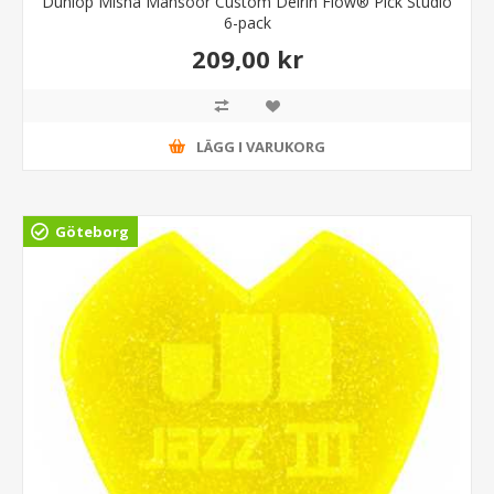
Dunlop Misha Mansoor Custom Delrin Flow® Pick Studio
6-pack
209,00 kr
LÄGG I VARUKORG
Göteborg