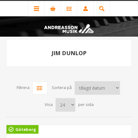
JIM DUNLOP
Filtrera
Sortera på
Visa
per sida
Göteborg