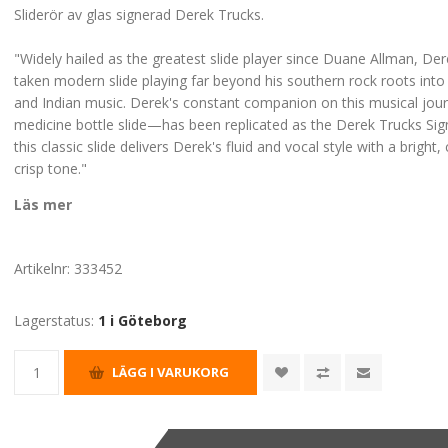
Sliderör av glas signerad Derek Trucks.
"Widely hailed as the greatest slide player since Duane Allman, De
taken modern slide playing far beyond his southern rock roots into 
and Indian music. Derek's constant companion on this musical jo
medicine bottle slide—has been replicated as the Derek Trucks Sign
this classic slide delivers Derek's fluid and vocal style with a bright,
crisp tone."
Läs mer
Artikelnr:
333452
Lagerstatus:
1 i Göteborg