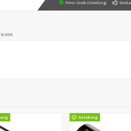
Finns i butik (Göteborg)
Skicka
TA OSS
borg
Göteborg