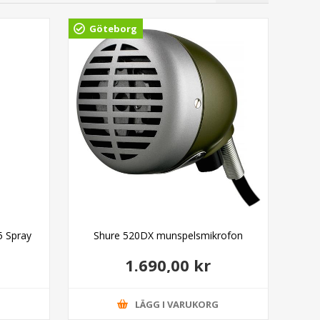
Göteborg
Gö
5 Spray
Shure 520DX munspelsmikrofon
Squ
1.690,00 kr
G
LÄGG I VARUKORG