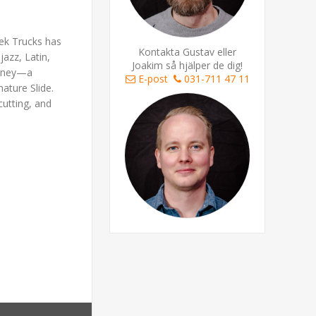
rek Trucks has
Kontakta Gustav eller
jazz, Latin,
Joakim så hjälper de dig!
urney—a
E-post
031-711 47 11
ature Slide.
 cutting, and