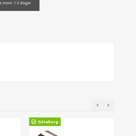
s inom:
1-3 dagar
Göteborg