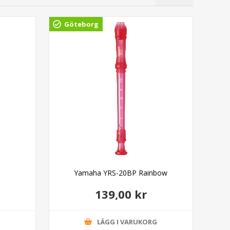
Göteborg
Gö
Yamaha YRS-20BP Rainbow
139,00 kr
G
LÄGG I VARUKORG