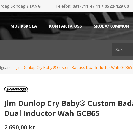
rdag-Söndag
STÄNGT
|
Telefon:
031-711 47 11 / 0522-129 00
MUSIKSKOLA
KONTAKTA OSS
SKOLA/KOMMUN
lgitarr
Jim Dunlop Cry Baby® Custom Badass Dual Inductor Wah GCB65
Jim Dunlop Cry Baby® Custom Bad
Dual Inductor Wah GCB65
2.690,00 kr