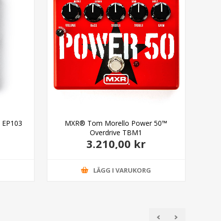
y EP103
MXR® Tom Morello Power 50™
Overdrive TBM1
3.210,00 kr
G
LÄGG I VARUKORG