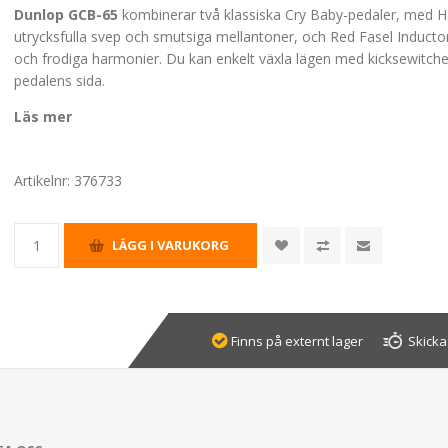
Dunlop GCB-65
kombinerar två klassiska Cry Baby-pedaler, med H
utrycksfulla svep och smutsiga mellantoner, och Red Fasel Inductor
och frodiga harmonier. Du kan enkelt växla lägen med kicksewitch
pedalens sida.
Läs mer
Artikelnr:
376733
Finns på externt lager
Skicka