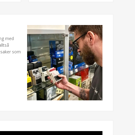
ning med
lltså
a saker som