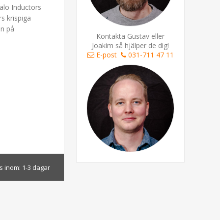
alo Inductors
s krispiga
en på
Kontakta Gustav eller
Joakim så hjälper de dig!
E-post
031-711 47 11
s inom:
1-3 dagar