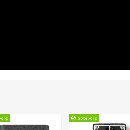
borg
Göteborg