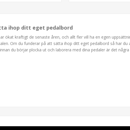
ätta ihop ditt eget pedalbord
har ökat kraftigt de senaste åren, och allt fler vill ha en egen uppsätt
kalen. Om du funderar på att sätta ihop ditt eget pedalbord så har du a
innan du börjar plocka ut och laborera med dina pedaler är det någr