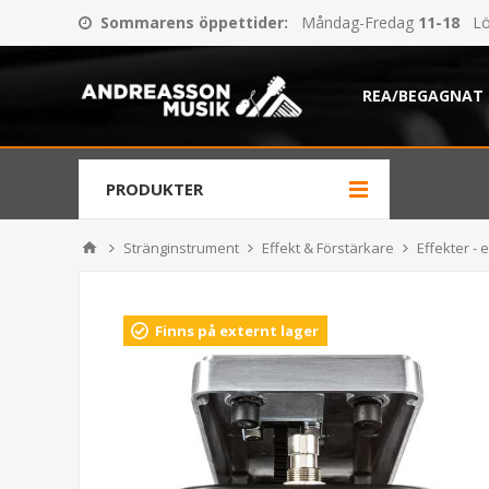
Sommarens öppettider
:
Måndag-Fredag
11-18
Lö
REA/BEGAGNAT
PRODUKTER
Stränginstrument
Effekt & Förstärkare
Effekter - e
Finns på externt lager