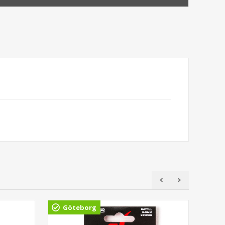
Göteborg
Gö