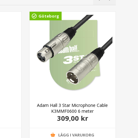
Göteborg
Adam Hall 3 Star Microphone Cable
Cai
K3MMF0600 6 meter
309,00 kr
G
LÄGG I VARUKORG