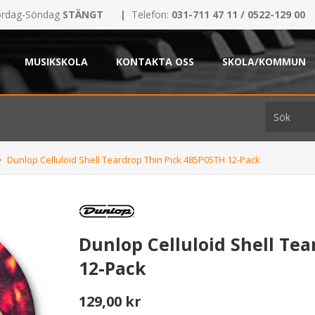
rdag-Söndag
STÄNGT
|
Telefon:
031-711 47 11 / 0522-129 00
MUSIKSKOLA
KONTAKTA OSS
SKOLA/KOMMUN
Dunlop Celluloid Shell Teardrop Thin Pick 485P05TH 12-Pack
Dunlop Celluloid Shell Te
12-Pack
129,00 kr