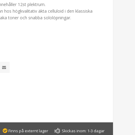
nnehåller 12st plektrum.
 hos högkvalitativ äkta celluloid i den klassiska
aka toner och snabba sololöpningar.
Finns på externt lager
Skickas inom:
1-3 dagar