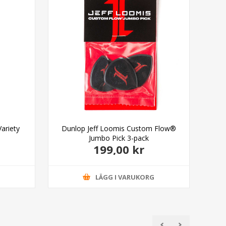
ariety
Dunlop Jeff Loomis Custom Flow®
Dun
Jumbo Pick 3-pack
199,00 kr
G
LÄGG I VARUKORG