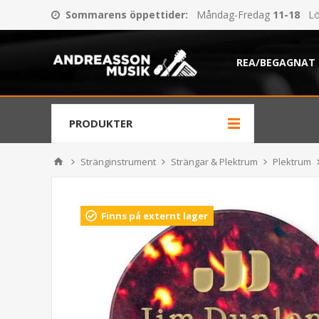
Sommarens öppettider
:
Måndag-Fredag
11-18
Lö
REA/BEGAGNAT
PRODUKTER
Stränginstrument
Strängar & Plektrum
Plektrum
Finns på externt lager