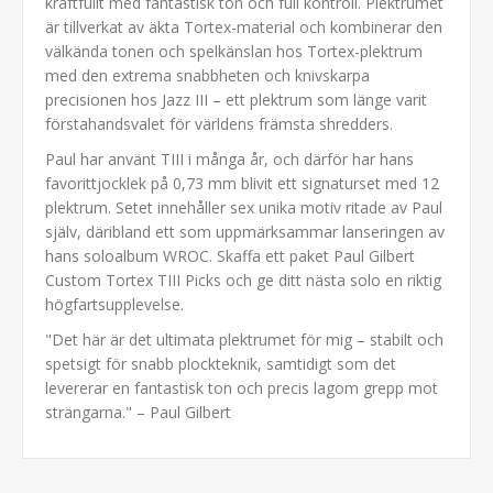
kraftfullt med fantastisk ton och full kontroll. Plektrumet
är tillverkat av äkta Tortex-material och kombinerar den
välkända tonen och spelkänslan hos Tortex-plektrum
med den extrema snabbheten och knivskarpa
precisionen hos Jazz III – ett plektrum som länge varit
förstahandsvalet för världens främsta shredders.
Paul har använt TIII i många år, och därför har hans
favorittjocklek på 0,73 mm blivit ett signaturset med 12
plektrum. Setet innehåller sex unika motiv ritade av Paul
själv, däribland ett som uppmärksammar lanseringen av
hans soloalbum WROC. Skaffa ett paket Paul Gilbert
Custom Tortex TIII Picks och ge ditt nästa solo en riktig
högfartsupplevelse.
"Det här är det ultimata plektrumet för mig – stabilt och
spetsigt för snabb plockteknik, samtidigt som det
levererar en fantastisk ton och precis lagom grepp mot
strängarna." – Paul Gilbert