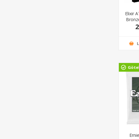
Elixir
Bronz
2
Göte
Erni