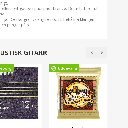
ligt.
eller light gauge i phosphor bronze. De är lättare att
na.
 — ja. Den längre livslängden och bibehållna klangen
 och pengar på sikt.
USTISK GITARR
eborg
Uddevalla
Gö