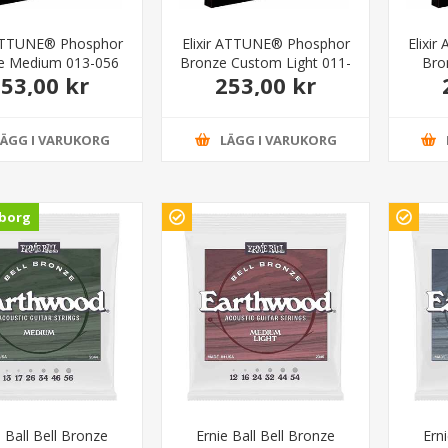
 ATTUNE® Phosphor
Elixir ATTUNE® Phosphor
Elixi
e Medium 013-056
Bronze Custom Light 011-
Bro
53,00 kr
253,00 kr
052
LÄGG I VARUKORG
LÄGG I VARUKORG
borg
e Ball Bell Bronze
Ernie Ball Bell Bronze
Ern