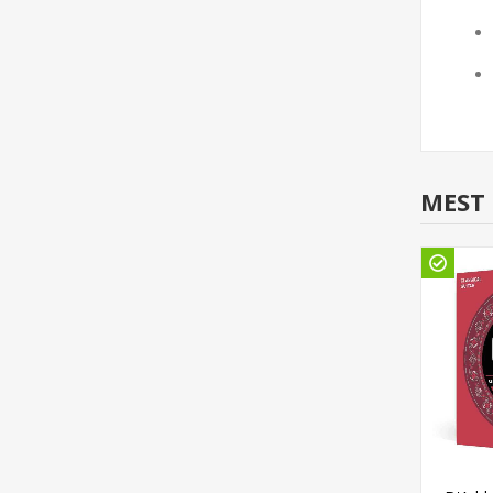
MEST 
org
Göteborg