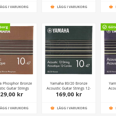
LÄGG I VARUKORG
LÄGG I VARUKORG
borg
Göt
 Phosphor Bronze
Yamaha 80/20 Bronze
Yam
tic Guitar Strings
Acoustic Guitar Strings 12-
Acou
29,00 kr
169,00 kr
tra Light 10-47
String Light 10-47
LÄGG I VARUKORG
LÄGG I VARUKORG