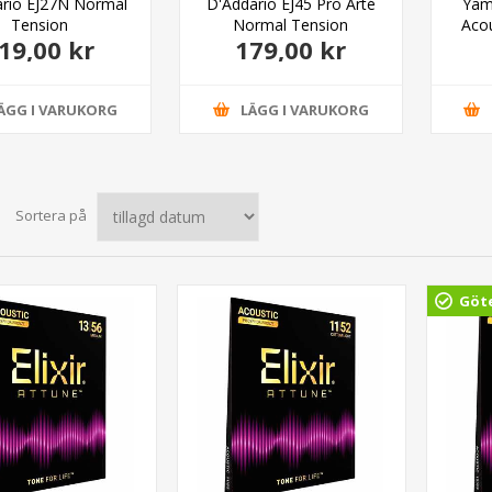
rio EJ27N Normal
D'Addario EJ45 Pro Arté
Yam
Tension
Normal Tension
Acou
19,00 kr
179,00 kr
ÄGG I VARUKORG
LÄGG I VARUKORG
Sortera på
Göt