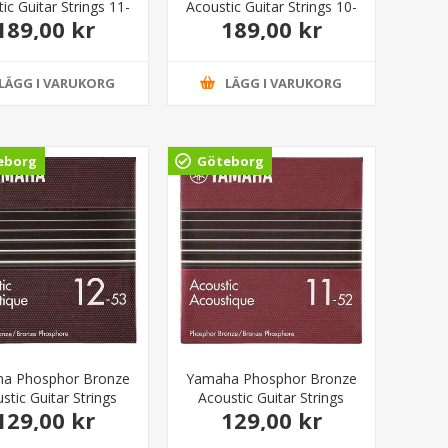
ic Guitar Strings 11-
Acoustic Guitar Strings 10-
189,00 kr
189,00 kr
52
50
LÄGG I VARUKORG
LÄGG I VARUKORG
eborg
Göteborg
a Phosphor Bronze
Yamaha Phosphor Bronze
stic Guitar Strings
Acoustic Guitar Strings
129,00 kr
129,00 kr
Light 12-53
Custom Light 11-52