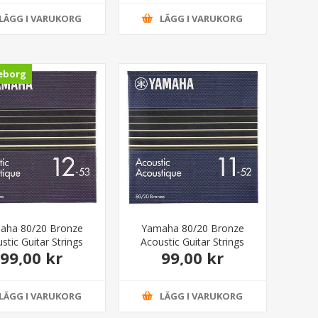
LÄGG I VARUKORG
LÄGG I VARUKORG
eborg
aha 80/20 Bronze
Yamaha 80/20 Bronze
stic Guitar Strings
Acoustic Guitar Strings
99,00 kr
99,00 kr
Light 12-53
Custom Light 11-52
LÄGG I VARUKORG
LÄGG I VARUKORG