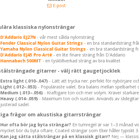
E-post
lära klassiska nylonsträngar
D'Addario EJ27N
- vår mest sålda nylonsträng
Fender Classical Nylon Guitar Strings
- en bra standardsträng fr
Yamaha Nylon Classical Guitar Strings
- en bra standardsträng 
D'Addario EJ45 Pro Arté
- en lite finare sträng från D'Addario
Hannabach 500MT
- en tysktillverkad sträng av bra kvalitet
stålsträngade gitarrer - välj rätt gaugetjocklek
Extra light (.010-.047)
- Lätt att trycka ner. perfekt för nybörjare o
Light (.012–.053)
- Populäraste valet. Bra balans mellan spelbarhet oc
Medium (.013–.056)
- Kraftigare ton och mer volym. Kräver starkare 
Heavy (.014-.059)
- Maximum ton och sustain. Används av slidegitarr
justerad sadel.
iga frågor om akustiska gitarrsträngar
Hur ofta bör jag byta strängar?
En tumregel är var 1–3 månad vid
mycket bör du byta oftare. Coated strängar som Elixir håller typiskt 
Kan jag sätta stålsträngar på en klassisk gitarr?
Nej — klassis