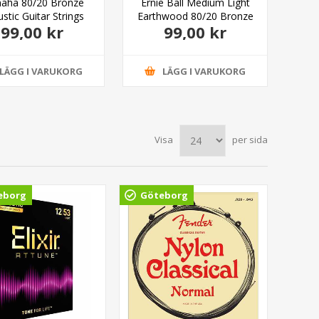
aha 80/20 Bronze
Ernie Ball Medium Light
Fe
stic Guitar Strings
Earthwood 80/20 Bronze
Gu
99,00 kr
99,00 kr
Light 12-53
12-54
LÄGG I VARUKORG
LÄGG I VARUKORG
Visa
per sida
eborg
Göteborg