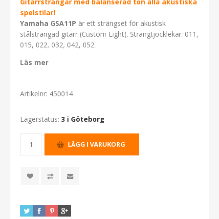
Gitarrsträngar med balanserad ton alla akustiska
spelstilar!
Yamaha GSA11P
är ett strängset för akustisk
stålsträngad gitarr (Custom Light). Strängtjocklekar: 011,
015, 022, 032, 042, 052.
Läs mer
Artikelnr:
450014
Lagerstatus:
3 i Göteborg