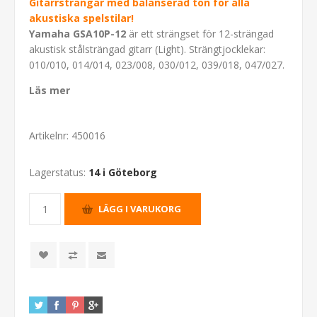
Gitarrsträngar med balanserad ton för alla
akustiska spelstilar!
Yamaha GSA10P-12
är ett strängset för 12-strängad
akustisk stålsträngad gitarr (Light). Strängtjocklekar:
010/010, 014/014, 023/008, 030/012, 039/018, 047/027.
Läs mer
Artikelnr:
450016
Lagerstatus:
14 i Göteborg