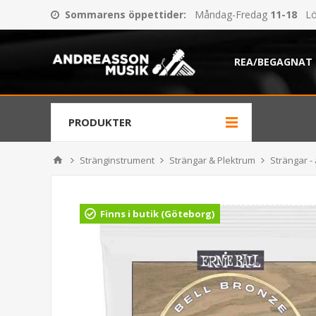
Sommarens öppettider
:
Måndag-Fredag
11-18
Lö
REA/BEGAGNAT
PRODUKTER
Stränginstrument
Strängar & Plektrum
Strängar - 
Finns i butik (Göteborg)