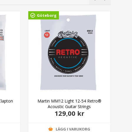
Göteborg
Gö
Clapton
Martin MM12 Light 12-54 Retro®
Yama
Acoustic Guitar Strings
129,00 kr
G
LÄGG I VARUKORG