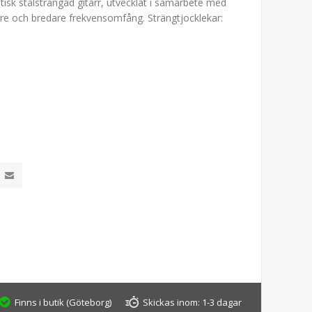
tisk stålsträngad gitarr, utvecklat i samarbete med
rre och bredare frekvensomfång. Strängtjocklekar:
Finns i butik (Göteborg)
Skickas inom:
1-3 dagar