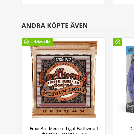
ANDRA KÖPTE ÄVEN
Uddevalla
ight
Ernie Ball Medium Light Earthwood
D'