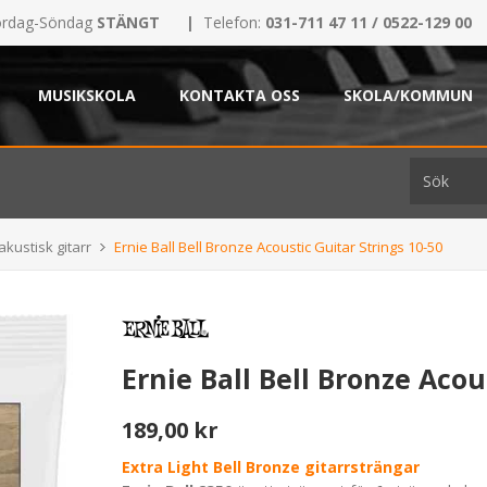
rdag-Söndag
STÄNGT
|
Telefon:
031-711 47 11 / 0522-129 00
MUSIKSKOLA
KONTAKTA OSS
SKOLA/KOMMUN
akustisk gitarr
Ernie Ball Bell Bronze Acoustic Guitar Strings 10-50
Ernie Ball Bell Bronze Acou
189,00 kr
Extra Light Bell Bronze gitarrsträngar