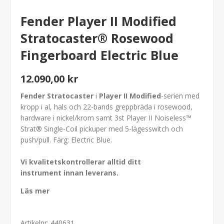
Fender Player II Modified
Stratocaster® Rosewood
Fingerboard Electric Blue
12.090,00 kr
Fender Stratocaster
i
Player II Modified
-serien med
kropp i al, hals och 22-bands greppbräda i rosewood,
hardware i nickel/krom samt 3st Player II Noiseless™
Strat® Single-Coil pickuper med 5-lägesswitch och
push/pull. Färg: Electric Blue.
Vi kvalitetskontrollerar alltid ditt
instrument innan leverans.
Läs mer
Artikelnr:
440631