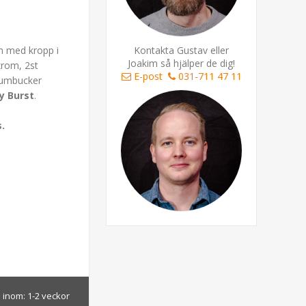
en med kropp i
Kontakta Gustav eller
Joakim så hjälper de dig!
krom, 2st
E-post
031-711 47 11
 Humbucker
y Burst
.
s.
 inom:
1-2 veckor