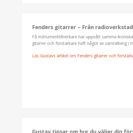
Fenders gitarrer – Från radioverkstad
Få instrumenttillverkare har uppnått samma ikonisk
gitarrer och förstärkare haft något av särställning i 
Läs Gustavs artikel om Fenders gitarrer och förstärk
Gustav tipsar om hur du väljer din för