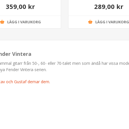
359,00 kr
289,00 kr
LÄGG I VARUKORG
LÄGG I VARUKOR
nder Vintera
gammal gitarr från 50-, 60- eller 70-talet men som ändå har vissa mod
nya Fender Vintera-serien.
stav och Gustaf demar dem.