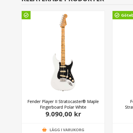
Göte
Red
Fender Player II Stratocaster® Maple
F
Fingerboard Polar White
Str
9.090,00 kr
Fin
LÄGG I VARUKORG