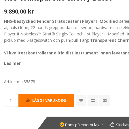
9.890,00 kr
HHS-bestyckad Fender Stratocaster
i
Player II Modified
-seri
al, hals i lönn, 22-bands greppbräda i rosewood, hardware i nickel/
Player II Noiseless™ Strat® Single-Coil och 1st Player II Modified
pickup med 5-lägesswitch och push/pull. Färg:
Transparent Cherr
Vi kvalitetskontrollerar alltid ditt instrument innan leveran
Läs mer
Artikelnr:
435878
Finns på externt lager
Skickas