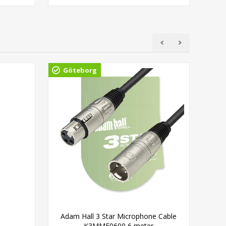
Göteborg
Gö
Adam Hall 3 Star Microphone Cable
Ada
K3MMF0600 6 meter