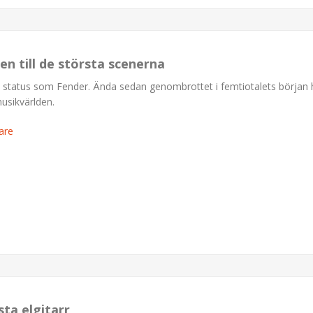
en till de största scenerna
a status som Fender. Ända sedan genombrottet i femtiotalets början 
musikvärlden.
are
sta elgitarr