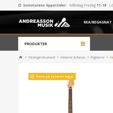
Sommarens öppettider
:
Måndag-Fredag
11-18
Lö
REA/BEGAGNAT
PRODUKTER
Stränginstrument
Gitarrer & Basar
Elgitarrer
F
Finns på externt lager