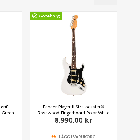
Göteborg
Gö
ster®
Fender Player II Stratocaster®
Fen
h Green
Rosewood Fingerboard Polar White
8.990,00 kr
G
LÄGG I VARUKORG