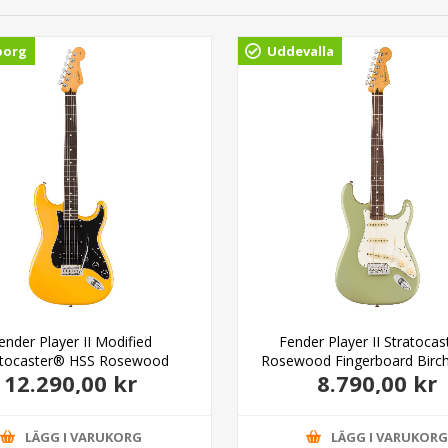
borg
Uddevalla
ender Player II Modified
Fender Player II Stratoca
atocaster® HSS Rosewood
Rosewood Fingerboard Birc
12.290,00 kr
8.790,00 kr
gerboard Sunshine Yellow
LÄGG I VARUKORG
LÄGG I VARUKOR