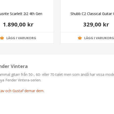
usrite Scarlett 2i2 4th Gen
Shubb C2 Classical Guitar
1.890,00 kr
329,00 kr
LÄGG I VARUKORG
LÄGG I VARUKOR
nder Vintera
gammal gitarr från 50-, 60- eller 70-talet men som ändå har vissa mod
nya Fender Vintera-serien.
stav och Gustaf demar dem.