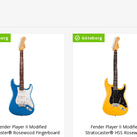
borg
Göteborg
ender Player II Modified
Fender Player II Modifi
aster® Rosewood Fingerboard
Stratocaster® HSS Rose