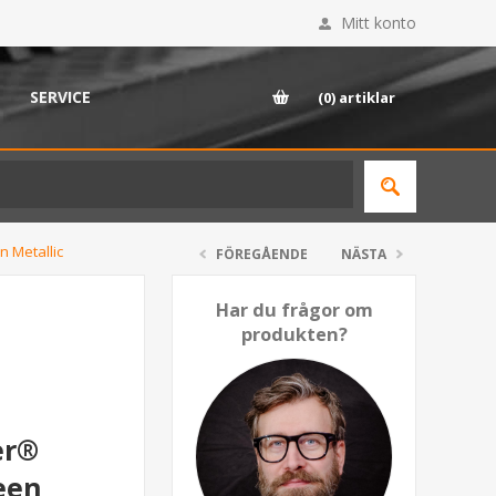
Mitt konto
SERVICE
(0)
artiklar
 Metallic
FÖREGÅENDE
NÄSTA
Har du frågor om
produkten?
er®
een