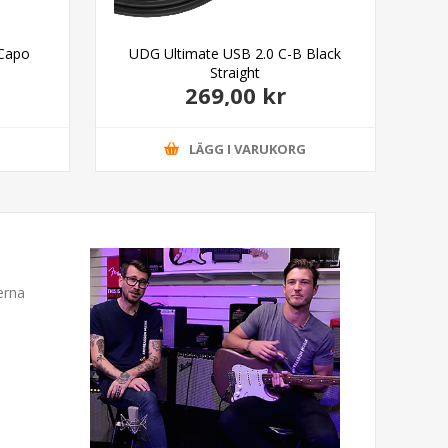
 Capo
UDG Ultimate USB 2.0 C-B Black
D'A
Straight
269,00 kr
G
LÄGG I VARUKORG
erna