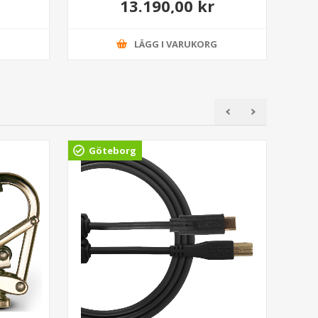
13.190,00 kr
llow
Rosewood Fingerboard Dusk
G
LÄGG I VARUKORG
Göteborg
Gö