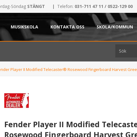
rdag-Söndag
STÄNGT
|
Telefon:
031-711 47 11 / 0522-129 00
MUSIKSKOLA
KONTAKTA OSS
SKOLA/KOMMUN
ender Player II Modified Telecaster® Rosewood Fingerboard Harvest Green
Fender Player II Modified Telecast
Rosewood Fingerboard Harvest Gr