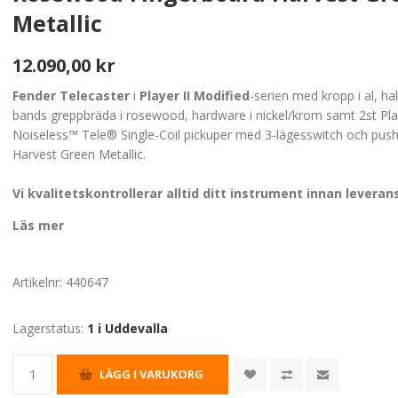
Metallic
12.090,00 kr
Fender Telecaster
i
Player II Modified
-serien med kropp i al, ha
bands greppbräda i rosewood, hardware i nickel/krom samt 2st Play
Noiseless™ Tele® Single-Coil pickuper med 3-lägesswitch och push/
Harvest Green Metallic.
Vi kvalitetskontrollerar alltid ditt instrument innan leveran
Läs mer
Artikelnr:
440647
Lagerstatus:
1 i Uddevalla