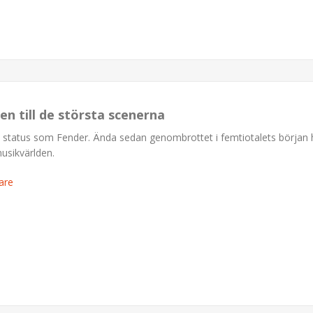
en till de största scenerna
a status som Fender. Ända sedan genombrottet i femtiotalets början 
musikvärlden.
are