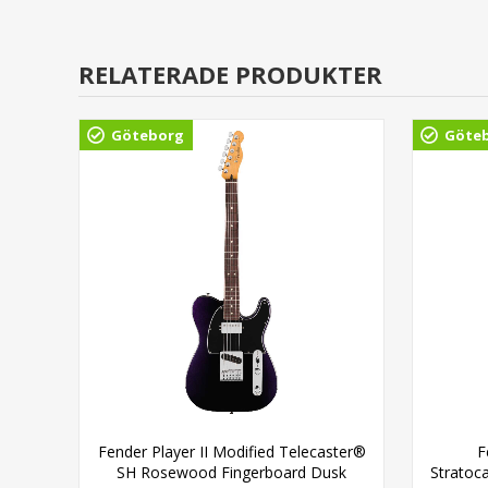
RELATERADE PRODUKTER
Göteborg
Göte
®
Fender Player II Modified Telecaster®
F
hite
SH Rosewood Fingerboard Dusk
Stratoc