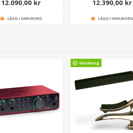
12.090,00 kr
12.390,00 kr
Electric Blue
Fingerboard Sunshine Ye
LÄGG I VARUKORG
LÄGG I VARUKOR
Göteborg