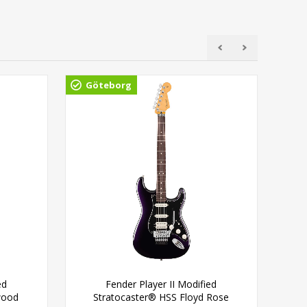
Göteborg
Gö
ed
Fender Player II Modified
F
wood
Stratocaster® HSS Floyd Rose
Th